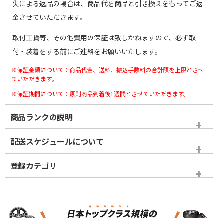
失による返品の場合は、商品代を商品と引き換えをもってご返
金させていただきます。
取付工賃等、その他費用の保証は致しかねますので、必ず取
付・装着をする前にご連絡をお願いいたします。
※保証金額について：商品代金、送料、振込手数料の合計額を上限とさせ
ていただきます。
※保証期間について：原則商品到着後1週間とさせていただきます。
商品ランクの説明
※商品ランクは出品者の主観により判断しておりますので、あら
配送スケジュールについて
かじめご了承ください。
登録カテゴリ
ホイールランク
タイヤランク
スタッドレスタイヤホイールセット
N
N
スタッドレスタイヤホイールセット
14インチ以下
＞
新品・新品未使用品
新品・新品未使用品