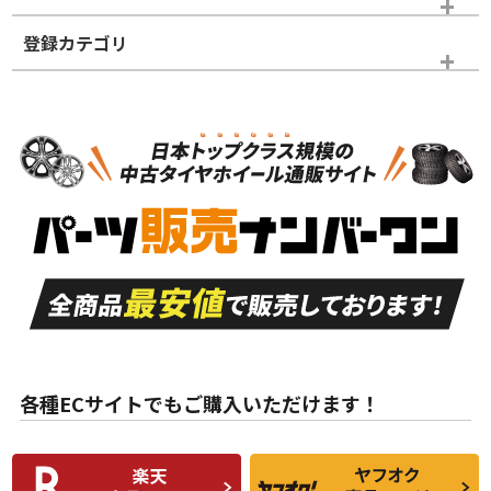
登録カテゴリ
ホイールランク
タイヤランク
スタッドレスタイヤホイールセット
N
N
スタッドレスタイヤホイールセット
17インチ
＞
新品・新品未使用品
新品・新品未使用品
新車外し品（新古
S
S
新車外し品（新古
品）、イボ・ライン
品）
付き
走行距離も少なく、
走行距離も少なく、
A
A
目立つ傷もほとんど
非常に状態の良い中
ない中古品
古品
目立たない程度の使
走行距離・偏磨耗は
B
B
用傷があるが、良質
少ない、劣化のほと
な中古品
んどない中古品
各種ECサイトでもご購入いただけます！
使用感や傷があり、
偏磨耗・劣化は感じ
C
C
比較的きれいな中古
られるが、使用に問
品
題のない中古品