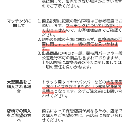
品に関して、販売できない場合がございます
のでご了承ください。
マッチングに
商品説明に記載の取付車種はご参考程度でお
関して
願いします。
マッチングについては保証はし
ておりません
ので、お客様様自身でご確認く
ださい。
規格の記載の有無に関わらず、
車検通過の可
否に関しましては一切の責任を負いかねま
す。
出品商品に中には一部、競技用パーツや一般
公道走行不可の商品も含まれておりますが、
上記2.同様に車検通過の可否に関しましては
一切の責任を負いかねます。
大型商品をご
トラック用タイヤやバンパーなどの
大型商品
購入される場
（200サイズを超えるもの）は送料が別途お
合
見積り
となります。必ずご注文前にお問い合
わせください。
店頭での購入
商品によって保管店舗が異なるため、店頭で
をご希望の方
の購入をご希望の方は、来店前にお問い合わ
へ
せください。