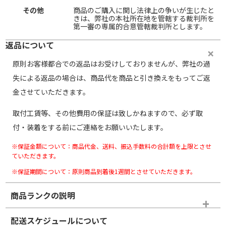
その他
商品のご購入に関し法律上の争いが生じたと
きは、弊社の本社所在地を管轄する裁判所を
第一審の専属的合意管轄裁判所とします。
返品について
原則お客様都合での返品はお受けしておりませんが、弊社の過
失による返品の場合は、商品代を商品と引き換えをもってご返
金させていただきます。
取付工賃等、その他費用の保証は致しかねますので、必ず取
付・装着をする前にご連絡をお願いいたします。
※保証金額について：商品代金、送料、振込手数料の合計額を上限とさせ
ていただきます。
※保証期間について：原則商品到着後1週間とさせていただきます。
商品ランクの説明
※商品ランクは出品者の主観により判断しておりますので、あら
配送スケジュールについて
かじめご了承ください。