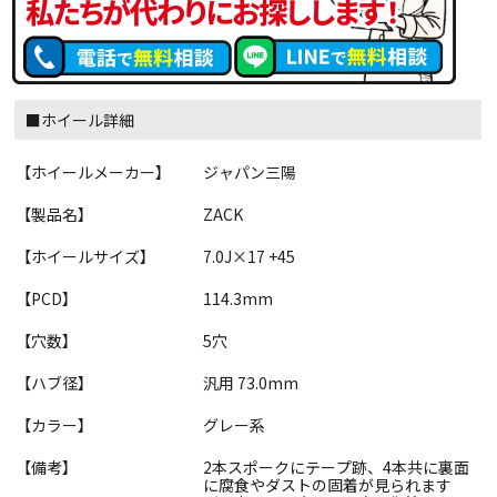
■ホイール詳細
【ホイールメーカー】
ジャパン三陽
【製品名】
ZACK
【ホイールサイズ】
7.0J×17 +45
【PCD】
114.3mm
【穴数】
5穴
【ハブ径】
汎用 73.0mm
【カラー】
グレー系
【備考】
2本スポークにテープ跡、4本共に裏面
に腐食やダストの固着が見られます