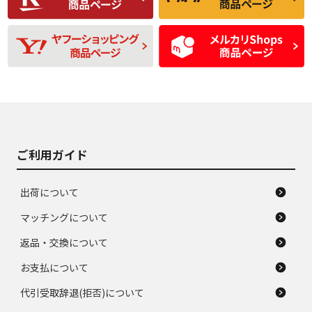
残り溝も少なく、偏
使用感や目立つ傷が
D
D
磨耗がみられ、短期
あり、一般的な中古
間使用できるくらい
品
の中古品
使用感や大きな傷が
即タイヤ交換レベル
J
J
あり、落ちない汚れ
のタイヤ。ジャンク
がある。ジャンク品
品
ご利用ガイド
出荷について
マッチングについて
返品・交換について
お支払について
代引受取辞退(拒否)について