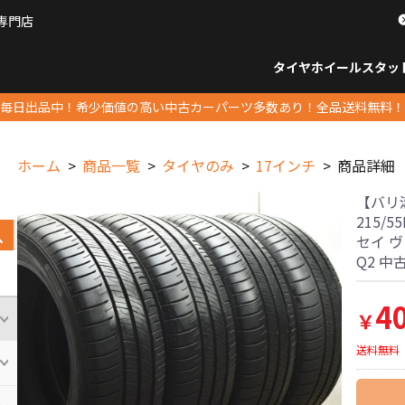
専門店
パーツ販売ナンバーワン
タイヤホイール
スタッ
すべてのサイズ
14インチ以下
15インチ
16インチ
17インチ
18インチ
19インチ
20インチ
21インチ
22インチ
23インチ以上
すべて
14イ
15イン
16イン
17イン
18イン
19イン
20イン
21イン
22イン
23イ
毎日出品中！希少価値の高い中古カーパーツ多数あり！全品送料無料！
ホーム
商品一覧
タイヤのみ
17インチ
商品詳細
【バリ溝
215/
セイ 
Q2 中
4
￥
送料無料