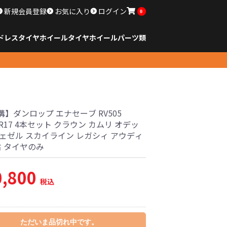
新規会員登録
お気に入り
ログイン
0
ドレスタイヤホイール
タイヤ
ホイール
パーツ類
のサイズ
ンチ以下
チ
チ
チ
チ
チ
チ
チ
チ
ンチ以上
すべてのサイズ
14インチ以下
15インチ
16インチ
17インチ
18インチ
19インチ
20インチ
21インチ
22インチ
23インチ以上
すべてのサイズ
14インチ以下
15インチ
16インチ
17インチ
18インチ
19インチ
20インチ
21インチ
22インチ
23インチ以上
すべてのパーツ
】ダンロップ エナセーブ RV505
55R17 4本セット クラウン カムリ オデッ
ヴェゼル スカイライン レガシィ アウディ
古 タイヤのみ
0,800
税込
ただいま品切れ中です。