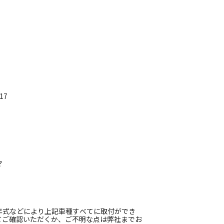
17
マ
年式などにより上記車種すべてに取付ができ
てご確認いただくか、ご不明な点は弊社までお