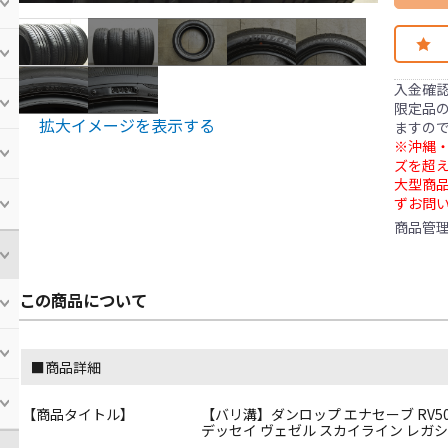
入金確
限定品の
拡大イメージを表示する
ますの
※沖縄・
ズを超え
大型商
ずお問
商品管
この商品について
■商品詳細
【商品タイトル】
【バリ溝】ダンロップ エナセーブ RV505 
デッセイ ヴェゼル スカイライン レガシ