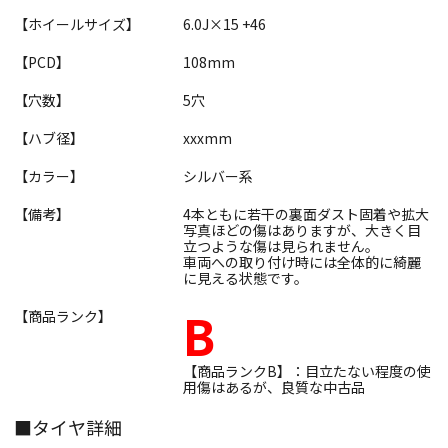
【ホイールサイズ】
6.0J×15 +46
【PCD】
108mm
【穴数】
5穴
【ハブ径】
xxxmm
【カラー】
シルバー系
【備考】
4本ともに若干の裏面ダスト固着や拡大
写真ほどの傷はありますが、大きく目
立つような傷は見られません。
車両への取り付け時には全体的に綺麗
に見える状態です。
B
【商品ランク】
【商品ランクB】：目立たない程度の使
用傷はあるが、良質な中古品
■タイヤ詳細