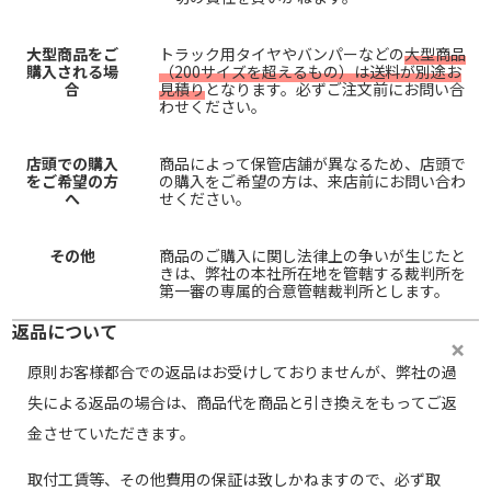
大型商品をご
トラック用タイヤやバンパーなどの
大型商品
購入される場
（200サイズを超えるもの）は送料が別途お
合
見積り
となります。必ずご注文前にお問い合
わせください。
店頭での購入
商品によって保管店舗が異なるため、店頭で
をご希望の方
の購入をご希望の方は、来店前にお問い合わ
へ
せください。
その他
商品のご購入に関し法律上の争いが生じたと
きは、弊社の本社所在地を管轄する裁判所を
第一審の専属的合意管轄裁判所とします。
返品について
原則お客様都合での返品はお受けしておりませんが、弊社の過
失による返品の場合は、商品代を商品と引き換えをもってご返
金させていただきます。
取付工賃等、その他費用の保証は致しかねますので、必ず取