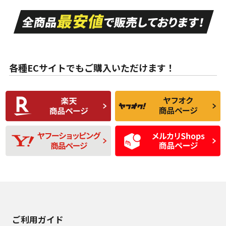
走行距離も少なく、
走行距離も少なく、
A
A
目立つ傷もほとんど
非常に状態の良い中
ない中古品
古品
目立たない程度の使
走行距離・偏磨耗は
B
B
用傷があるが、良質
少ない、劣化のほと
な中古品
んどない中古品
各種ECサイトでもご購入いただけます！
使用感や傷があり、
偏磨耗・劣化は感じ
C
C
比較的きれいな中古
られるが、使用に問
品
題のない中古品
残り溝も少なく、偏
使用感や目立つ傷が
D
D
磨耗がみられ、短期
あり、一般的な中古
間使用できるくらい
品
の中古品
使用感や大きな傷が
即タイヤ交換レベル
J
J
あり、落ちない汚れ
のタイヤ。ジャンク
がある。ジャンク品
品
ご利用ガイド