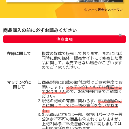
商品購入の前に必ずお読みください
注意事項
在庫に関して
複数の媒体で販売しております。まれにほぼ
同時に他の媒体・販売サイトにて完売した商
品に関して、販売できない場合がございます
のでご了承ください。
マッチングに
商品説明に記載の取付車種はご参考程度でお
関して
願いします。
マッチングについては保証はし
ておりません
ので、お客様様自身でご確認く
ださい。
規格の記載の有無に関わらず、
車検通過の可
否に関しましては一切の責任を負いかねま
す。
出品商品に中には一部、競技用パーツや一般
公道走行不可の商品も含まれておりますが、
上記2.同様に車検通過の可否に関しましては
一切の責任を負いかねます。