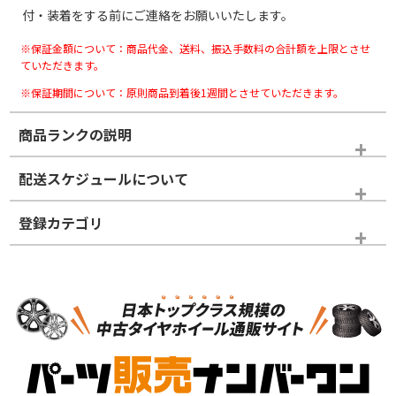
付・装着をする前にご連絡をお願いいたします。
※保証金額について：商品代金、送料、振込手数料の合計額を上限とさせ
ていただきます。
※保証期間について：原則商品到着後1週間とさせていただきます。
商品ランクの説明
※商品ランクは出品者の主観により判断しておりますので、あら
配送スケジュールについて
かじめご了承ください。
登録カテゴリ
ホイールランク
タイヤランク
スタッドレスタイヤホイールセット
N
N
スタッドレスタイヤホイールセット
15インチ
＞
新品・新品未使用品
新品・新品未使用品
新車外し品（新古
S
S
新車外し品（新古
品）、イボ・ライン
品）
付き