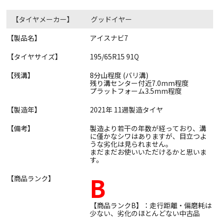
【タイヤメーカー】
グッドイヤー
【製品名】
アイスナビ7
【タイヤサイズ】
195/65R15 91Q
【残溝】
8分山程度 (バリ溝)
残り溝センター付近7.0mm程度
プラットフォーム3.5mm程度
【製造年】
2021年 11週製造タイヤ
【備考】
製造より若干の年数が経っており、溝
に僅かなシワはありますが、目立つよ
うな劣化は見られません。
まだまだお使いいただけるかと思いま
す。
B
【商品ランク】
【商品ランクB】：走行距離・偏磨耗は
少ない、劣化のほとんどない中古品