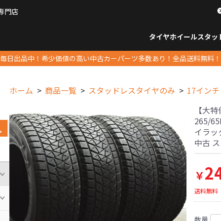
専門店
パーツ販売ナンバーワン
タイヤホイール
スタッ
すべてのサイズ
14インチ以下
15インチ
16インチ
17インチ
18インチ
19インチ
20インチ
21インチ
22インチ
23インチ以上
すべて
14イ
15イン
16イン
17イン
18イン
19イン
20イン
21イン
22イン
23イ
毎日出品中！希少価値の高い中古カーパーツ多数あり！全品送料無料！
ホーム
商品一覧
スタッドレスタイヤのみ
17インチ
【大特価
265/
イラック
中古 
2
￥
送料無料
数量