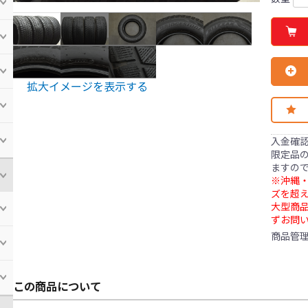
拡大イメージを表示する
入金確
限定品の
ますの
※沖縄・
ズを超え
大型商
ずお問
商品管
この商品について