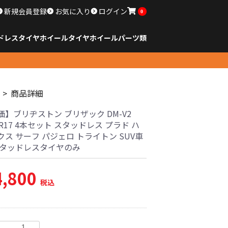
新規会員登録
お気に入り
ログイン
0
ドレスタイヤホイール
タイヤ
ホイール
パーツ類
のサイズ
ンチ以下
チ
チ
チ
チ
チ
チ
チ
チ
ンチ以上
すべてのサイズ
14インチ以下
15インチ
16インチ
17インチ
18インチ
19インチ
20インチ
21インチ
22インチ
23インチ以上
すべてのサイズ
14インチ以下
15インチ
16インチ
17インチ
18インチ
19インチ
20インチ
21インチ
22インチ
23インチ以上
すべてのパーツ
商品詳細
】ブリヂストン ブリザック DM-V2
65R17 4本セット スタッドレス プラド ハ
ス サーフ パジェロ トライトン SUV車
スタッドレスタイヤのみ
4,800
税込