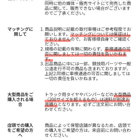
同時に他の媒体・販売サイトにて完売した商
品に関して、販売できない場合がございます
のでご了承ください。
マッチングに
商品説明に記載の取付車種はご参考程度でお
関して
願いします。
マッチングについては保証はし
ておりません
ので、お客様様自身でご確認く
ださい。
規格の記載の有無に関わらず、
車検通過の可
否に関しましては一切の責任を負いかねま
す。
出品商品に中には一部、競技用パーツや一般
公道走行不可の商品も含まれておりますが、
上記2.同様に車検通過の可否に関しましては
一切の責任を負いかねます。
大型商品をご
トラック用タイヤやバンパーなどの
大型商品
購入される場
（200サイズを超えるもの）は送料が別途お
合
見積り
となります。必ずご注文前にお問い合
わせください。
店頭での購入
商品によって保管店舗が異なるため、店頭で
をご希望の方
の購入をご希望の方は、来店前にお問い合わ
へ
せください。