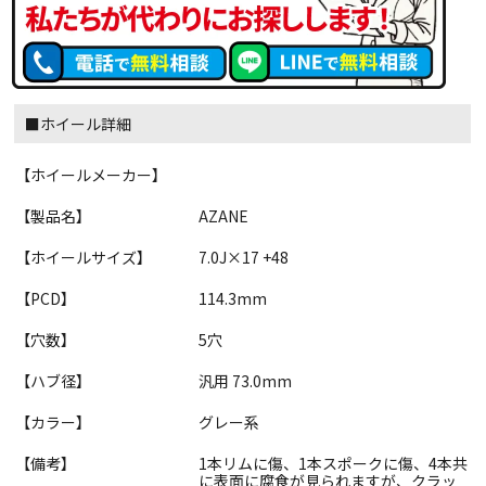
■ホイール詳細
【ホイールメーカー】
【製品名】
AZANE
【ホイールサイズ】
7.0J×17 +48
【PCD】
114.3mm
【穴数】
5穴
【ハブ径】
汎用 73.0mm
【カラー】
グレー系
【備考】
1本リムに傷、1本スポークに傷、4本共
に表面に腐食が見られますが、クラッ