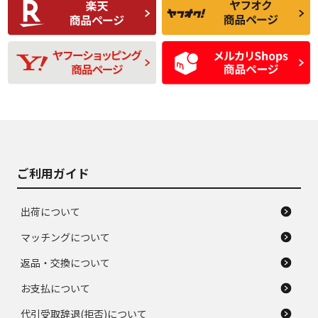
品
題のない中古品
残り溝も少なく、偏
使用感や目立つ傷が
D
D
磨耗がみられ、短期
あり、一般的な中古
間使用できるくらい
品
の中古品
使用感や大きな傷が
即タイヤ交換レベル
J
J
あり、落ちない汚れ
のタイヤ。ジャンク
がある。ジャンク品
品
ご利用ガイド
出荷について
マッチングについて
返品・交換について
お支払について
代引受取辞退(拒否)について