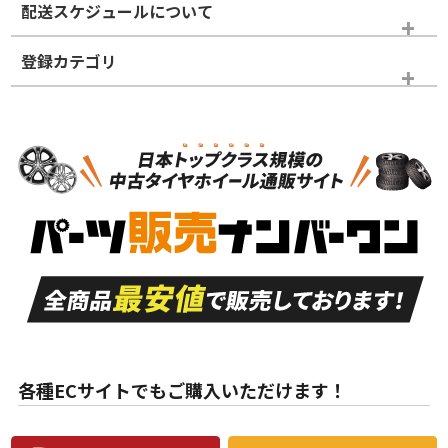
配送スケジュールについて
かじめご了承ください。
登録カテゴリ
ホイールランク
タイヤランク
スタッドレスタイヤホイールセット
N
N
スタッドレスタイヤホイールセット
17インチ
＞
新品・新品未使用品
新品・新品未使用品
新車外し品（新古
S
S
新車外し品（新古
品）、イボ・ライン
品）
付き
走行距離も少なく、
走行距離も少なく、
A
A
目立つ傷もほとんど
非常に状態の良い中
ない中古品
古品
目立たない程度の使
走行距離・偏磨耗は
B
B
用傷があるが、良質
少ない、劣化のほと
な中古品
んどない中古品
各種ECサイトでもご購入いただけます！
使用感や傷があり、
偏磨耗・劣化は感じ
C
C
比較的きれいな中古
られるが、使用に問