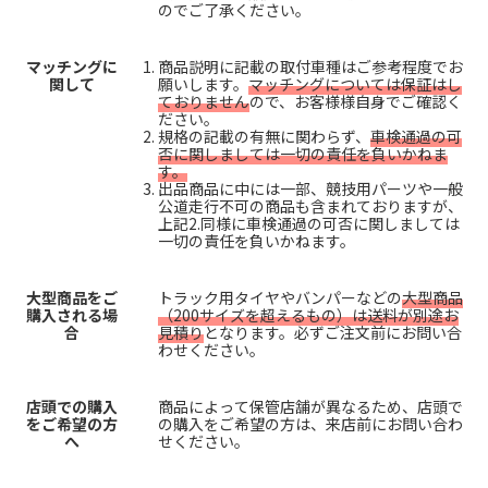
のでご了承ください。
マッチングに
商品説明に記載の取付車種はご参考程度でお
関して
願いします。
マッチングについては保証はし
ておりません
ので、お客様様自身でご確認く
ださい。
規格の記載の有無に関わらず、
車検通過の可
否に関しましては一切の責任を負いかねま
す。
出品商品に中には一部、競技用パーツや一般
公道走行不可の商品も含まれておりますが、
上記2.同様に車検通過の可否に関しましては
一切の責任を負いかねます。
大型商品をご
トラック用タイヤやバンパーなどの
大型商品
購入される場
（200サイズを超えるもの）は送料が別途お
合
見積り
となります。必ずご注文前にお問い合
わせください。
店頭での購入
商品によって保管店舗が異なるため、店頭で
をご希望の方
の購入をご希望の方は、来店前にお問い合わ
へ
せください。