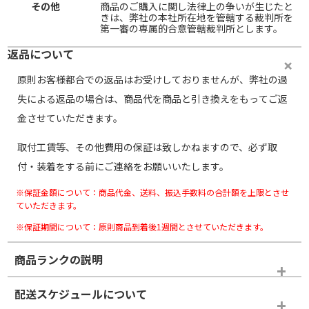
その他
商品のご購入に関し法律上の争いが生じたと
きは、弊社の本社所在地を管轄する裁判所を
第一審の専属的合意管轄裁判所とします。
返品について
原則お客様都合での返品はお受けしておりませんが、弊社の過
失による返品の場合は、商品代を商品と引き換えをもってご返
金させていただきます。
取付工賃等、その他費用の保証は致しかねますので、必ず取
付・装着をする前にご連絡をお願いいたします。
※保証金額について：商品代金、送料、振込手数料の合計額を上限とさせ
ていただきます。
※保証期間について：原則商品到着後1週間とさせていただきます。
商品ランクの説明
※商品ランクは出品者の主観により判断しておりますので、あら
配送スケジュールについて
かじめご了承ください。