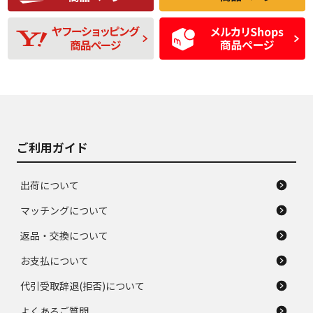
残り溝も少なく、偏
使用感や目立つ傷が
D
D
磨耗がみられ、短期
あり、一般的な中古
間使用できるくらい
品
の中古品
使用感や大きな傷が
即タイヤ交換レベル
J
J
あり、落ちない汚れ
のタイヤ。ジャンク
がある。ジャンク品
品
ご利用ガイド
出荷について
マッチングについて
返品・交換について
お支払について
代引受取辞退(拒否)について
よくあるご質問