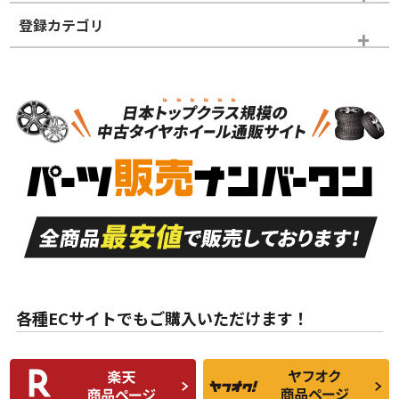
登録カテゴリ
ホイールランク
タイヤランク
ホイールのみ
N
N
ホイールのみ
17インチ
＞
新品・新品未使用品
新品・新品未使用品
新車外し品（新古
S
S
新車外し品（新古
品）、イボ・ライン
品）
付き
走行距離も少なく、
走行距離も少なく、
A
A
目立つ傷もほとんど
非常に状態の良い中
ない中古品
古品
目立たない程度の使
走行距離・偏磨耗は
B
B
用傷があるが、良質
少ない、劣化のほと
な中古品
んどない中古品
各種ECサイトでもご購入いただけます！
使用感や傷があり、
偏磨耗・劣化は感じ
C
C
比較的きれいな中古
られるが、使用に問
品
題のない中古品