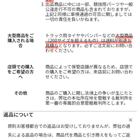
出品商品に中には一部、競技用パーツや一般
公道走行不可の商品も含まれておりますが、
上記2.同様に車検通過の可否に関しましては
一切の責任を負いかねます。
大型商品をご
トラック用タイヤやバンパーなどの
大型商品
購入される場
（200サイズを超えるもの）は送料が別途お
合
見積り
となります。必ずご注文前にお問い合
わせください。
店頭での購入
商品によって保管店舗が異なるため、店頭で
をご希望の方
の購入をご希望の方は、来店前にお問い合わ
へ
せください。
その他
商品のご購入に関し法律上の争いが生じたと
きは、弊社の本社所在地を管轄する裁判所を
第一審の専属的合意管轄裁判所とします。
返品について
原則お客様都合での返品はお受けしておりませんが、弊社の過
失による返品の場合は、商品代を商品と引き換えをもってご返