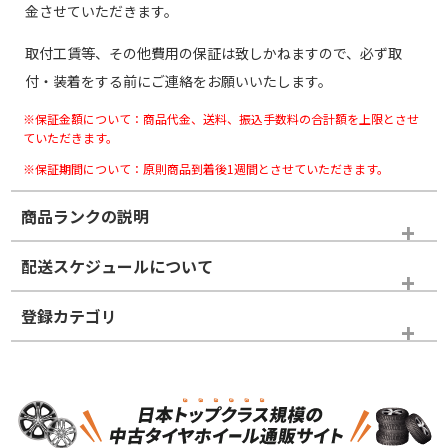
金させていただきます。
取付工賃等、その他費用の保証は致しかねますので、必ず取
付・装着をする前にご連絡をお願いいたします。
※保証金額について：商品代金、送料、振込手数料の合計額を上限とさせ
ていただきます。
※保証期間について：原則商品到着後1週間とさせていただきます。
商品ランクの説明
※商品ランクは出品者の主観により判断しておりますので、あら
配送スケジュールについて
かじめご了承ください。
登録カテゴリ
ホイールランク
タイヤランク
ホイールのみ
N
N
ホイールのみ
20インチ
＞
新品・新品未使用品
新品・新品未使用品