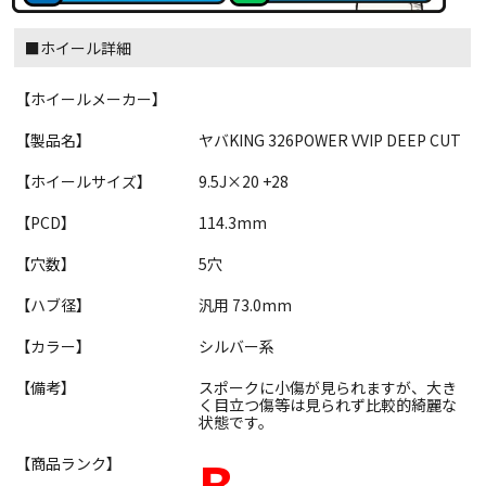
■ホイール詳細
【ホイールメーカー】
【製品名】
ヤバKING 326POWER VVIP DEEP CUT
【ホイールサイズ】
9.5J×20 +28
【PCD】
114.3mm
【穴数】
5穴
【ハブ径】
汎用 73.0mm
【カラー】
シルバー系
【備考】
スポークに小傷が見られますが、大き
く目立つ傷等は見られず比較的綺麗な
状態です。
B
【商品ランク】