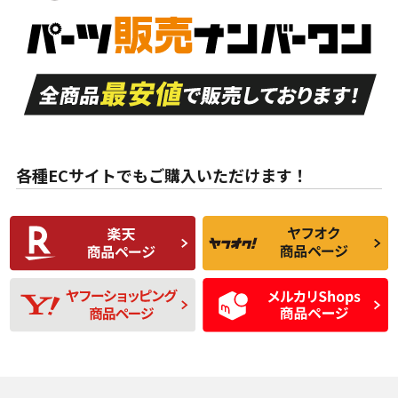
新車外し品（新古
S
S
新車外し品（新古
品）、イボ・ライン
品）
付き
走行距離も少なく、
走行距離も少なく、
A
A
目立つ傷もほとんど
非常に状態の良い中
ない中古品
古品
目立たない程度の使
走行距離・偏磨耗は
B
B
用傷があるが、良質
少ない、劣化のほと
な中古品
んどない中古品
各種ECサイトでもご購入いただけます！
使用感や傷があり、
偏磨耗・劣化は感じ
C
C
比較的きれいな中古
られるが、使用に問
品
題のない中古品
残り溝も少なく、偏
使用感や目立つ傷が
D
D
磨耗がみられ、短期
あり、一般的な中古
間使用できるくらい
品
の中古品
使用感や大きな傷が
即タイヤ交換レベル
J
J
あり、落ちない汚れ
のタイヤ。ジャンク
がある。ジャンク品
品