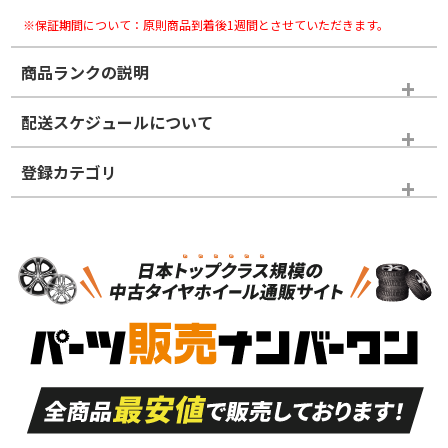
※保証期間について：原則商品到着後1週間とさせていただきます。
商品ランクの説明
※商品ランクは出品者の主観により判断しておりますので、あら
配送スケジュールについて
かじめご了承ください。
登録カテゴリ
ホイールランク
タイヤランク
ホイールのみ
N
N
ホイールのみ
19インチ
＞
新品・新品未使用品
新品・新品未使用品
新車外し品（新古
S
S
新車外し品（新古
品）、イボ・ライン
品）
付き
走行距離も少なく、
走行距離も少なく、
A
A
目立つ傷もほとんど
非常に状態の良い中
ない中古品
古品