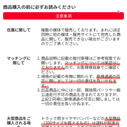
商品購入の前に必ずお読みください
注意事項
在庫に関して
複数の媒体で販売しております。まれにほぼ
同時に他の媒体・販売サイトにて完売した商
品に関して、販売できない場合がございます
のでご了承ください。
マッチングに
商品説明に記載の取付車種はご参考程度でお
関して
願いします。
マッチングについては保証はし
ておりません
ので、お客様様自身でご確認く
ださい。
規格の記載の有無に関わらず、
車検通過の可
否に関しましては一切の責任を負いかねま
す。
出品商品に中には一部、競技用パーツや一般
公道走行不可の商品も含まれておりますが、
上記2.同様に車検通過の可否に関しましては
一切の責任を負いかねます。
大型商品をご
トラック用タイヤやバンパーなどの
大型商品
購入される場
（200サイズを超えるもの）は送料が別途お