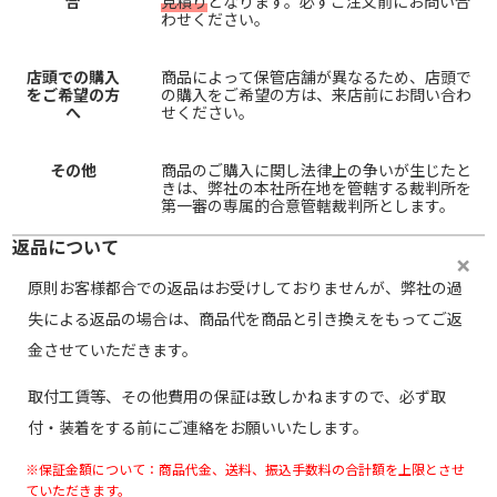
合
見積り
となります。必ずご注文前にお問い合
わせください。
店頭での購入
商品によって保管店舗が異なるため、店頭で
をご希望の方
の購入をご希望の方は、来店前にお問い合わ
へ
せください。
その他
商品のご購入に関し法律上の争いが生じたと
きは、弊社の本社所在地を管轄する裁判所を
第一審の専属的合意管轄裁判所とします。
返品について
原則お客様都合での返品はお受けしておりませんが、弊社の過
失による返品の場合は、商品代を商品と引き換えをもってご返
金させていただきます。
取付工賃等、その他費用の保証は致しかねますので、必ず取
付・装着をする前にご連絡をお願いいたします。
※保証金額について：商品代金、送料、振込手数料の合計額を上限とさせ
ていただきます。