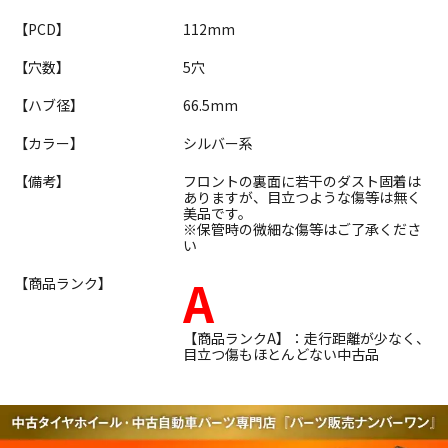
【PCD】
112mm
【穴数】
5穴
【ハブ径】
66.5mm
【カラー】
シルバー系
【備考】
フロントの裏面に若干のダスト固着は
ありますが、目立つような傷等は無く
美品です。
※保管時の微細な傷等はご了承くださ
い
A
【商品ランク】
【商品ランクA】：走行距離が少なく、
目立つ傷もほとんどない中古品