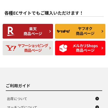
目立たない程度の使
走行距離・偏磨耗は
B
B
用傷があるが、良質
少ない、劣化のほと
な中古品
んどない中古品
各種ECサイトでもご購入いただけます！
使用感や傷があり、
偏磨耗・劣化は感じ
C
C
比較的きれいな中古
られるが、使用に問
品
題のない中古品
残り溝も少なく、偏
使用感や目立つ傷が
D
D
磨耗がみられ、短期
あり、一般的な中古
間使用できるくらい
品
の中古品
使用感や大きな傷が
即タイヤ交換レベル
J
J
あり、落ちない汚れ
のタイヤ。ジャンク
がある。ジャンク品
品
ご利用ガイド
出荷について
マッチングについて