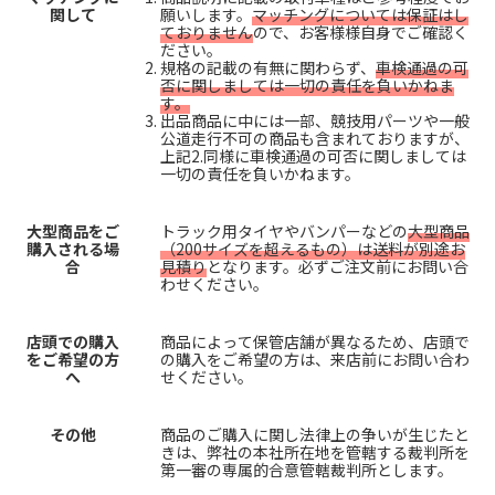
関して
願いします。
マッチングについては保証はし
ておりません
ので、お客様様自身でご確認く
ださい。
規格の記載の有無に関わらず、
車検通過の可
否に関しましては一切の責任を負いかねま
す。
出品商品に中には一部、競技用パーツや一般
公道走行不可の商品も含まれておりますが、
上記2.同様に車検通過の可否に関しましては
一切の責任を負いかねます。
大型商品をご
トラック用タイヤやバンパーなどの
大型商品
購入される場
（200サイズを超えるもの）は送料が別途お
合
見積り
となります。必ずご注文前にお問い合
わせください。
店頭での購入
商品によって保管店舗が異なるため、店頭で
をご希望の方
の購入をご希望の方は、来店前にお問い合わ
へ
せください。
その他
商品のご購入に関し法律上の争いが生じたと
きは、弊社の本社所在地を管轄する裁判所を
第一審の専属的合意管轄裁判所とします。