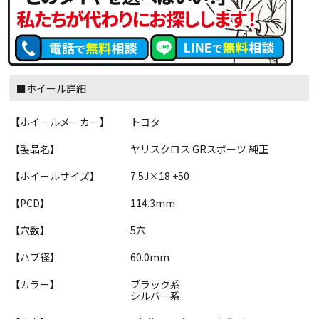
■ホイール詳細
【ホイールメーカー】
トヨタ
【製品名】
ヤリスクロス GRスポーツ 純正
【ホイールサイズ】
7.5J×18 +50
【PCD】
114.3mm
【穴数】
5穴
【ハブ径】
60.0mm
【カラー】
ブラック系
シルバー系