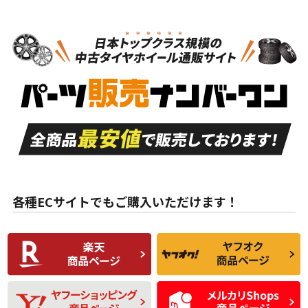
N
N
ホイールのみ
18インチ
＞
新品・新品未使用品
新品・新品未使用品
新車外し品（新古
S
S
新車外し品（新古
品）、イボ・ライン
品）
付き
走行距離も少なく、
走行距離も少なく、
A
A
目立つ傷もほとんど
非常に状態の良い中
ない中古品
古品
目立たない程度の使
走行距離・偏磨耗は
B
B
用傷があるが、良質
少ない、劣化のほと
な中古品
んどない中古品
各種ECサイトでもご購入いただけます！
使用感や傷があり、
偏磨耗・劣化は感じ
C
C
比較的きれいな中古
られるが、使用に問
品
題のない中古品
残り溝も少なく、偏
使用感や目立つ傷が
D
D
磨耗がみられ、短期
あり、一般的な中古
間使用できるくらい
品