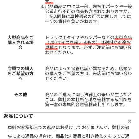
す。
出品商品に中には一部、競技用パーツや一般
公道走行不可の商品も含まれておりますが、
上記2.同様に車検通過の可否に関しましては
一切の責任を負いかねます。
大型商品をご
トラック用タイヤやバンパーなどの
大型商品
購入される場
（200サイズを超えるもの）は送料が別途お
合
見積り
となります。必ずご注文前にお問い合
わせください。
店頭での購入
商品によって保管店舗が異なるため、店頭で
をご希望の方
の購入をご希望の方は、来店前にお問い合わ
へ
せください。
その他
商品のご購入に関し法律上の争いが生じたと
きは、弊社の本社所在地を管轄する裁判所を
第一審の専属的合意管轄裁判所とします。
返品について
原則お客様都合での返品はお受けしておりませんが、弊社の過
失による返品の場合は、商品代を商品と引き換えをもってご返