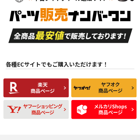
新車外し品（新古
S
S
新車外し品（新古
品）、イボ・ライン
品）
付き
走行距離も少なく、
走行距離も少なく、
A
A
目立つ傷もほとんど
非常に状態の良い中
ない中古品
古品
目立たない程度の使
走行距離・偏磨耗は
B
B
用傷があるが、良質
少ない、劣化のほと
な中古品
んどない中古品
各種ECサイトでもご購入いただけます！
使用感や傷があり、
偏磨耗・劣化は感じ
C
C
比較的きれいな中古
られるが、使用に問
品
題のない中古品
残り溝も少なく、偏
使用感や目立つ傷が
D
D
磨耗がみられ、短期
あり、一般的な中古
間使用できるくらい
品
の中古品
使用感や大きな傷が
即タイヤ交換レベル
J
J
あり、落ちない汚れ
のタイヤ。ジャンク
がある。ジャンク品
品