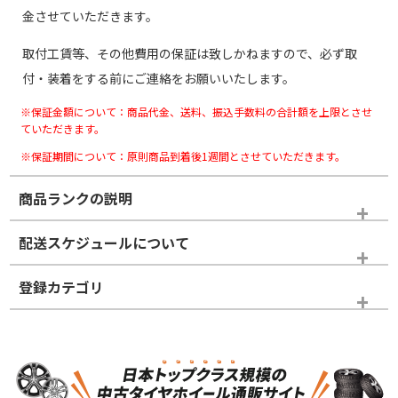
金させていただきます。
取付工賃等、その他費用の保証は致しかねますので、必ず取
付・装着をする前にご連絡をお願いいたします。
※保証金額について：商品代金、送料、振込手数料の合計額を上限とさせ
ていただきます。
※保証期間について：原則商品到着後1週間とさせていただきます。
商品ランクの説明
※商品ランクは出品者の主観により判断しておりますので、あら
配送スケジュールについて
かじめご了承ください。
登録カテゴリ
ホイールランク
タイヤランク
ホイールのみ
N
N
ホイールのみ
16インチ
＞
新品・新品未使用品
新品・新品未使用品