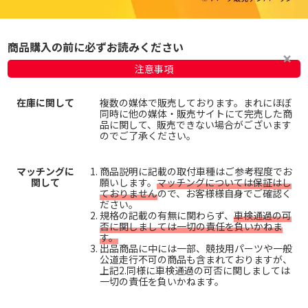
商品購入の前に必ずお読みください
注意事項
在庫に関して
複数の媒体で販売しております。まれにほぼ
同時に他の媒体・販売サイトにて完売した商
品に関して、販売できない場合がございます
のでご了承ください。
マッチングに
商品説明に記載の取付車種はご参考程度でお
関して
願いします。
マッチングについては保証はし
ておりません
ので、お客様様自身でご確認く
ださい。
規格の記載の有無に関わらず、
車検通過の可
否に関しましては一切の責任を負いかねま
す。
出品商品に中には一部、競技用パーツや一般
公道走行不可の商品も含まれておりますが、
上記2.同様に車検通過の可否に関しましては
一切の責任を負いかねます。