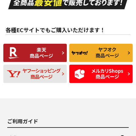
ない中古品
古品
目立たない程度の使
走行距離・偏磨耗は
B
B
用傷があるが、良質
少ない、劣化のほと
な中古品
んどない中古品
各種ECサイトでもご購入いただけます！
使用感や傷があり、
偏磨耗・劣化は感じ
C
C
比較的きれいな中古
られるが、使用に問
品
題のない中古品
残り溝も少なく、偏
使用感や目立つ傷が
D
D
磨耗がみられ、短期
あり、一般的な中古
間使用できるくらい
品
の中古品
使用感や大きな傷が
即タイヤ交換レベル
J
J
あり、落ちない汚れ
のタイヤ。ジャンク
がある。ジャンク品
品
ご利用ガイド