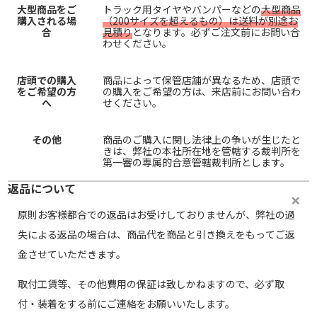
大型商品をご
トラック用タイヤやバンパーなどの
大型商品
購入される場
（200サイズを超えるもの）は送料が別途お
合
見積り
となります。必ずご注文前にお問い合
わせください。
店頭での購入
商品によって保管店舗が異なるため、店頭で
をご希望の方
の購入をご希望の方は、来店前にお問い合わ
へ
せください。
その他
商品のご購入に関し法律上の争いが生じたと
きは、弊社の本社所在地を管轄する裁判所を
第一審の専属的合意管轄裁判所とします。
返品について
原則お客様都合での返品はお受けしておりませんが、弊社の過
失による返品の場合は、商品代を商品と引き換えをもってご返
金させていただきます。
取付工賃等、その他費用の保証は致しかねますので、必ず取
付・装着をする前にご連絡をお願いいたします。