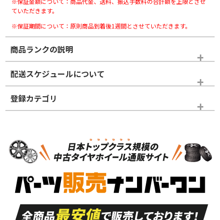
※保証金額について：商品代金、送料、振込手数料の合計額を上限とさせ
ていただきます。
※保証期間について：原則商品到着後1週間とさせていただきます。
商品ランクの説明
※商品ランクは出品者の主観により判断しておりますので、あら
配送スケジュールについて
かじめご了承ください。
登録カテゴリ
ホイールランク
タイヤランク
パーツ
N
N
新品・新品未使用品
新品・新品未使用品
新車外し品（新古
S
S
新車外し品（新古
品）、イボ・ライン
品）
付き
走行距離も少なく、
走行距離も少なく、
A
A
目立つ傷もほとんど
非常に状態の良い中
ない中古品
古品