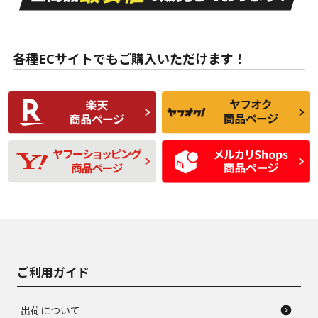
目立たない程度の使
走行距離・偏磨耗は
B
B
用傷があるが、良質
少ない、劣化のほと
な中古品
んどない中古品
各種ECサイトでもご購入いただけます！
使用感や傷があり、
偏磨耗・劣化は感じ
C
C
比較的きれいな中古
られるが、使用に問
品
題のない中古品
残り溝も少なく、偏
使用感や目立つ傷が
D
D
磨耗がみられ、短期
あり、一般的な中古
間使用できるくらい
品
の中古品
使用感や大きな傷が
即タイヤ交換レベル
J
J
あり、落ちない汚れ
のタイヤ。ジャンク
がある。ジャンク品
品
ご利用ガイド
出荷について