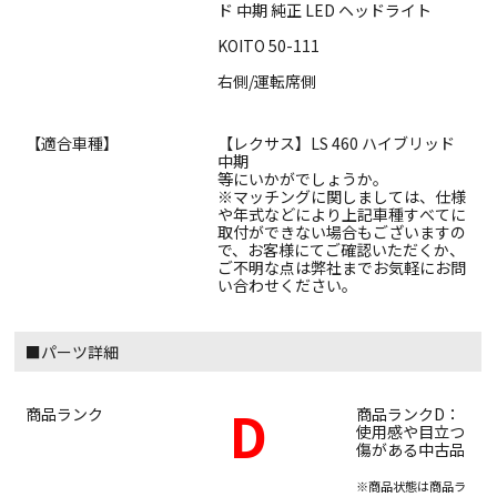
ド 中期 純正 LED ヘッドライト
KOITO 50-111
右側/運転席側
【適合車種】
【レクサス】LS 460 ハイブリッド
中期
等にいかがでしょうか。
※マッチングに関しましては、仕様
や年式などにより上記車種すべてに
取付ができない場合もございますの
で、お客様にてご確認いただくか、
ご不明な点は弊社までお気軽にお問
い合わせください。
■パーツ詳細
D
商品ランク
商品ランクD：
使用感や目立つ
傷がある中古品
※商品状態は商品ラ