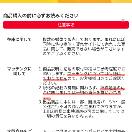
商品購入の前に必ずお読みください
注意事項
在庫に関して
複数の媒体で販売しております。まれにほぼ
同時に他の媒体・販売サイトにて完売した商
品に関して、販売できない場合がございます
のでご了承ください。
マッチングに
商品説明に記載の取付車種はご参考程度でお
関して
願いします。
マッチングについては保証はし
ておりません
ので、お客様様自身でご確認く
ださい。
規格の記載の有無に関わらず、
車検通過の可
否に関しましては一切の責任を負いかねま
す。
出品商品に中には一部、競技用パーツや一般
公道走行不可の商品も含まれておりますが、
上記2.同様に車検通過の可否に関しましては
一切の責任を負いかねます。
大型商品をご
トラック用タイヤやバンパーなどの
大型商品