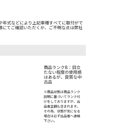
や年式などにより上記車種すべてに取付がで
様にてご確認いただくか、ご不明な点は弊社
。
商品ランクB：目立
たない程度の使用感
はあるが、良質な中
古品
※商品状態は商品ランク
説明に基づいてランク付
けをしておりますが、出
品者主観も含まれます。
その為、状態が気になる
場合は必ず出品者へ連絡
下さい。