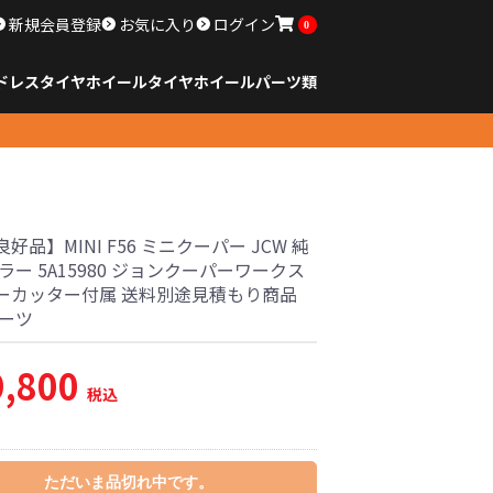
新規会員登録
お気に入り
ログイン
0
ドレスタイヤホイール
タイヤ
ホイール
パーツ類
のサイズ
ンチ以下
チ
チ
チ
チ
チ
チ
チ
チ
ンチ以上
すべてのサイズ
14インチ以下
15インチ
16インチ
17インチ
18インチ
19インチ
20インチ
21インチ
22インチ
23インチ以上
すべてのサイズ
14インチ以下
15インチ
16インチ
17インチ
18インチ
19インチ
20インチ
21インチ
22インチ
23インチ以上
すべてのパーツ
好品】MINI F56 ミニクーパー JCW 純
ラー 5A15980 ジョンクーパーワークス
ーカッター付属 送料別途見積もり商品
パーツ
9,800
税込
ただいま品切れ中です。