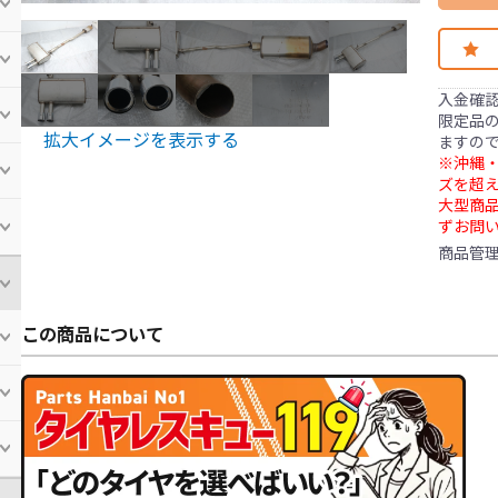
入金確
限定品の
拡大イメージを表示する
ますの
※沖縄・
ズを超え
大型商
ずお問
商品管
この商品について