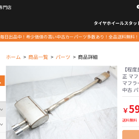
専門店
パーツ販売ナンバーワン
タイヤホイール
スタッ
すべてのサイズ
14インチ以下
15インチ
16インチ
17インチ
18インチ
19インチ
20インチ
21インチ
22インチ
23インチ以上
すべて
14イ
15イン
16イン
17イン
18イン
19イン
20イン
21イン
22イン
23イ
毎日出品中！希少価値の高い中古カーパーツ多数あり！全品送料無料！
ホーム
商品一覧
パーツ
商品詳細
【程度良
正 マフ
マフラ
中古 
5
￥
送料無料