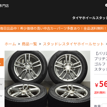
専門店
パーツ販売ナンバーワン
タイヤホイール
スタッ
すべてのサイズ
14インチ以下
15インチ
16インチ
17インチ
18インチ
19インチ
20インチ
21インチ
22インチ
23インチ以上
すべて
14イ
15イン
16イン
17イン
18イン
19イン
20イン
21イン
22イン
23イ
毎日出品中！希少価値の高い中古カーパーツ多数あり！全品送料無料！
ホーム
商品一覧
スタッドレスタイヤホイールセット
【バリ溝】
ブリヂス
ゴルフ 
スタッ
5
￥
送料無料
数量