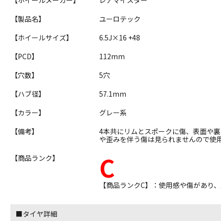
【製品名】
ユーロテック
【ホイールサイズ】
6.5J×16 +48
【PCD】
112mm
【穴数】
5穴
【ハブ径】
57.1mm
【カラー】
グレー系
【備考】
4本共にリムとスポークに傷、表面や
や歪みを伴う傷は見られませんので使
C
【商品ランク】
【商品ランクC】：使用感や傷があり
■タイヤ詳細