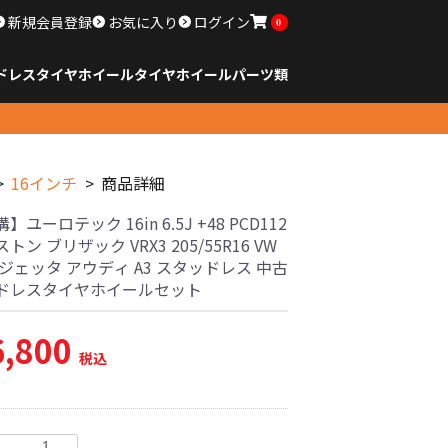
新規会員登録
お気に入り
ログイン
0
ドレスタイヤホイール
タイヤ
ホイール
パーツ類
のサイズ
ンチ以下
チ
チ
チ
チ
チ
チ
チ
チ
ンチ以上
すべてのサイズ
14インチ以下
15インチ
16インチ
17インチ
18インチ
19インチ
20インチ
21インチ
22インチ
23インチ以上
すべてのサイズ
14インチ以下
15インチ
16インチ
17インチ
18インチ
19インチ
20インチ
21インチ
22インチ
23インチ以上
すべてのパーツ
16インチ
商品詳細
ユーロテック 16in 6.5J +48 PCD112
トン ブリザック VRX3 205/55R16 VW
ジェッタ アウディ A3 スタッドレス 中古
ドレスタイヤホイールセット
6,800
税込