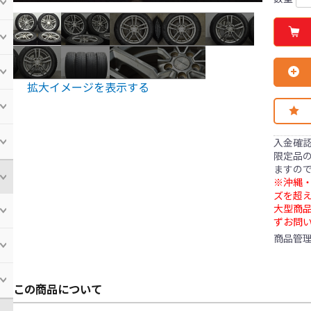
拡大イメージを表示する
入金確
限定品の
ますの
※沖縄・
ズを超え
大型商
ずお問
商品管
この商品について