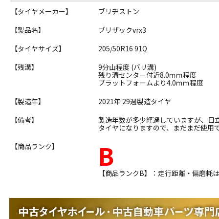
【タイヤメーカー】
ブリヂストン
【製品名】
ブリザックvrx3
【タイヤサイズ】
205/50R16 91Q
【残溝】
9分山程度 (バリ溝)
残り溝センター付近8.0ｍｍ程度
プラットフォームより4.0ｍｍ程度
【製造年】
2021年 29週製造タイヤ
【備考】
製造年数が多少経過していますが、目
タイヤになりますので、まだまだ使用
B
【商品ランク】
【商品ランクB】：走行距離・偏磨耗