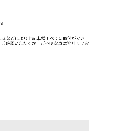
タ
年式などにより上記車種すべてに取付ができ
てご確認いただくか、ご不明な点は弊社までお