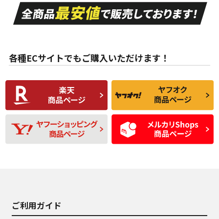
走行距離も少なく、
走行距離も少なく、
A
A
目立つ傷もほとんど
非常に状態の良い中
ない中古品
古品
目立たない程度の使
走行距離・偏磨耗は
B
B
用傷があるが、良質
少ない、劣化のほと
な中古品
んどない中古品
各種ECサイトでもご購入いただけます！
使用感や傷があり、
偏磨耗・劣化は感じ
C
C
比較的きれいな中古
られるが、使用に問
品
題のない中古品
残り溝も少なく、偏
使用感や目立つ傷が
D
D
磨耗がみられ、短期
あり、一般的な中古
間使用できるくらい
品
の中古品
使用感や大きな傷が
即タイヤ交換レベル
J
J
あり、落ちない汚れ
のタイヤ。ジャンク
がある。ジャンク品
品
ご利用ガイド