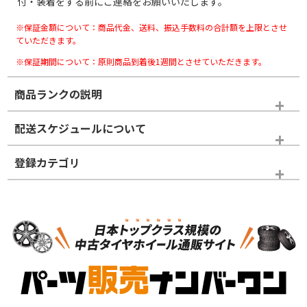
付・装着をする前にご連絡をお願いいたします。
※保証金額について：商品代金、送料、振込手数料の合計額を上限とさせ
ていただきます。
※保証期間について：原則商品到着後1週間とさせていただきます。
商品ランクの説明
※商品ランクは出品者の主観により判断しておりますので、あら
配送スケジュールについて
かじめご了承ください。
登録カテゴリ
ホイールランク
タイヤランク
スタッドレスタイヤホイールセット
N
N
スタッドレスタイヤホイールセット
16インチ
＞
新品・新品未使用品
新品・新品未使用品
新車外し品（新古
S
S
新車外し品（新古
品）、イボ・ライン
品）
付き