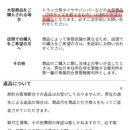
大型商品をご
トラック用タイヤやバンパーなどの
大型商品
購入される場
（200サイズを超えるもの）は送料が別途お
合
見積り
となります。必ずご注文前にお問い合
わせください。
店頭での購入
商品によって保管店舗が異なるため、店頭で
をご希望の方
の購入をご希望の方は、来店前にお問い合わ
へ
せください。
その他
商品のご購入に関し法律上の争いが生じたと
きは、弊社の本社所在地を管轄する裁判所を
第一審の専属的合意管轄裁判所とします。
返品について
原則お客様都合での返品はお受けしておりませんが、弊社の過
失による返品の場合は、商品代を商品と引き換えをもってご返
金させていただきます。
取付工賃等、その他費用の保証は致しかねますので、必ず取