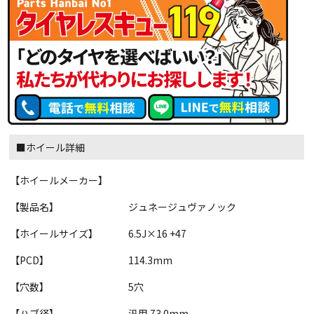
■ホイール詳細
【ホイールメーカー】
【製品名】
ジュネージュヴァノック
【ホイールサイズ】
6.5J×16 +47
【PCD】
114.3mm
【穴数】
5穴
【ハブ径】
汎用 73.0mm