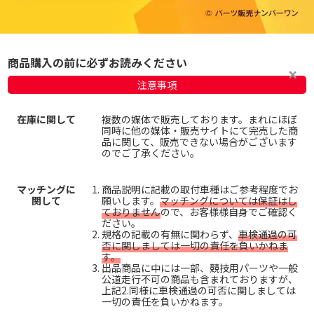
商品購入の前に必ずお読みください
注意事項
在庫に関して
複数の媒体で販売しております。まれにほぼ
同時に他の媒体・販売サイトにて完売した商
品に関して、販売できない場合がございます
のでご了承ください。
マッチングに
商品説明に記載の取付車種はご参考程度でお
関して
願いします。
マッチングについては保証はし
ておりません
ので、お客様様自身でご確認く
ださい。
規格の記載の有無に関わらず、
車検通過の可
否に関しましては一切の責任を負いかねま
す。
出品商品に中には一部、競技用パーツや一般
公道走行不可の商品も含まれておりますが、
上記2.同様に車検通過の可否に関しましては
一切の責任を負いかねます。