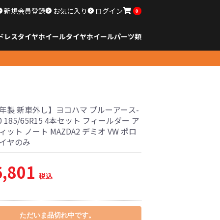
新規会員登録
お気に入り
ログイン
0
ドレスタイヤホイール
タイヤ
ホイール
パーツ類
のサイズ
ンチ以下
チ
チ
チ
チ
チ
チ
チ
チ
ンチ以上
すべてのサイズ
14インチ以下
15インチ
16インチ
17インチ
18インチ
19インチ
20インチ
21インチ
22インチ
23インチ以上
すべてのサイズ
14インチ以下
15インチ
16インチ
17インチ
18インチ
19インチ
20インチ
21インチ
22インチ
23インチ以上
すべてのパーツ
5年製 新車外し】ヨコハマ ブルーアース-
30 185/65R15 4本セット フィールダー ア
ィット ノート MAZDA2 デミオ VW ポロ
タイヤのみ
6,801
税込
ただいま品切れ中です。