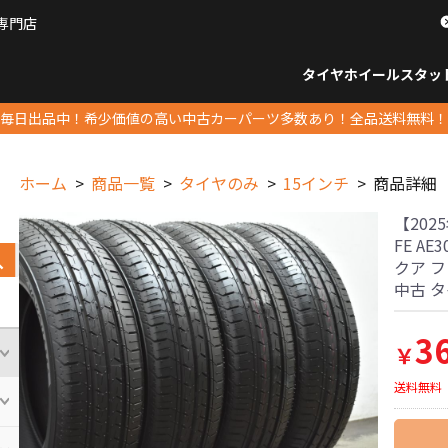
専門店
パーツ販売ナンバーワン
タイヤホイール
スタッ
すべてのサイズ
14インチ以下
15インチ
16インチ
17インチ
18インチ
19インチ
20インチ
21インチ
22インチ
23インチ以上
すべて
14イ
15イン
16イン
17イン
18イン
19イン
20イン
21イン
22イン
23イ
毎日出品中！希少価値の高い中古カーパーツ多数あり！全品送料無料！
ホーム
商品一覧
タイヤのみ
15インチ
商品詳細
【202
FE AE
クア フ
中古 
3
￥
送料無料