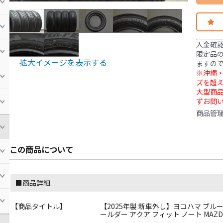
入金確
限定品の
拡大イメージを表示する
ますの
※沖縄・
ズを超え
大型商
ずお問
商品管
この商品について
■商品詳細
【商品タイトル】
【2025年製 新車外し】ヨコハマ ブルーアース
ールダー アクア フィット ノート MAZDA