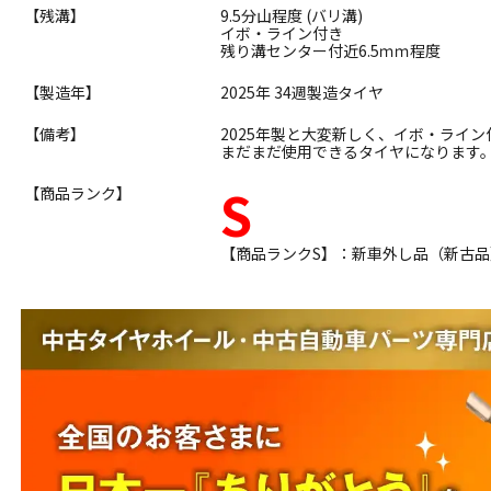
【残溝】
9.5分山程度 (バリ溝)
イボ・ライン付き
残り溝センター付近6.5ｍｍ程度
【製造年】
2025年 34週製造タイヤ
【備考】
2025年製と大変新しく、イボ・ライ
まだまだ使用できるタイヤになります
S
【商品ランク】
【商品ランクS】：新車外し品（新古