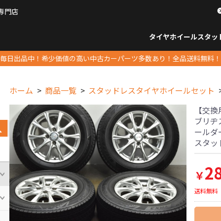
専門店
パーツ販売ナンバーワン
タイヤホイール
スタッ
すべてのサイズ
14インチ以下
15インチ
16インチ
17インチ
18インチ
19インチ
20インチ
21インチ
22インチ
23インチ以上
すべて
14イ
15イン
16イン
17イン
18イン
19イン
20イン
21イン
22イン
23イ
毎日出品中！希少価値の高い中古カーパーツ多数あり！全品送料無料！
ホーム
商品一覧
スタッドレスタイヤホイールセット
【交換用に
ブリヂス
ールダー
スタッ
2
￥
送料無料