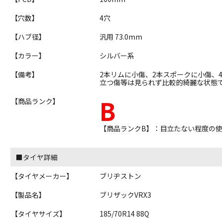
【穴数】
4穴
【ハブ径】
汎用 73.0mm
【カラー】
シルバー系
【備考】
2本リムに小傷、2本スポークに小傷、
立つ傷等は見られず比較的綺麗な状態
B
【商品ランク】
【商品ランクB】：目立たない程度の
■タイヤ詳細
【タイヤメーカー】
ブリヂストン
【製品名】
ブリザックVRX3
【タイヤサイズ】
185/70R14 88Q