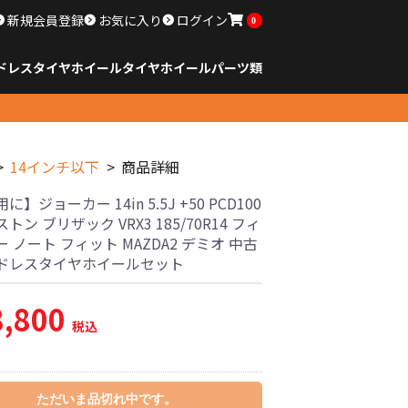
新規会員登録
お気に入り
ログイン
0
ドレスタイヤホイール
タイヤ
ホイール
パーツ類
のサイズ
ンチ以下
チ
チ
チ
チ
チ
チ
チ
チ
ンチ以上
すべてのサイズ
14インチ以下
15インチ
16インチ
17インチ
18インチ
19インチ
20インチ
21インチ
22インチ
23インチ以上
すべてのサイズ
14インチ以下
15インチ
16インチ
17インチ
18インチ
19インチ
20インチ
21インチ
22インチ
23インチ以上
すべてのパーツ
14インチ以下
商品詳細
】ジョーカー 14in 5.5J +50 PCD100
トン ブリザック VRX3 185/70R14 フィ
 ノート フィット MAZDA2 デミオ 中古
ドレスタイヤホイールセット
8,800
税込
ただいま品切れ中です。