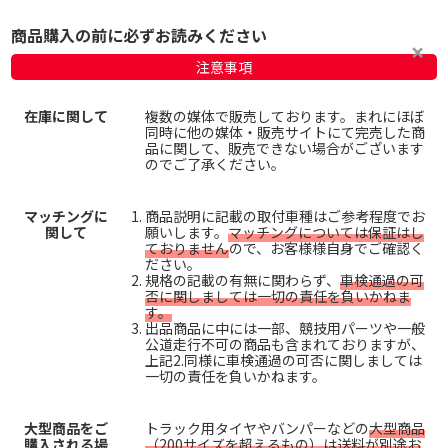
商品購入の前に必ずお読みください
注意事項
在庫に関して
複数の媒体で販売しております。まれにほぼ
同時に他の媒体・販売サイトにて完売した商
品に関して、販売できない場合がございます
のでご了承ください。
マッチングに
商品説明に記載の取付車種はご参考程度でお
関して
願いします。
マッチングについては保証はし
ておりません
ので、お客様様自身でご確認く
ださい。
規格の記載の有無に関わらず、
車検通過の可
否に関しましては一切の責任を負いかねま
す。
出品商品に中には一部、競技用パーツや一般
公道走行不可の商品も含まれておりますが、
上記2.同様に車検通過の可否に関しましては
一切の責任を負いかねます。
大型商品をご
トラック用タイヤやバンパーなどの
大型商品
購入される場
（200サイズを超えるもの）は送料が別途お