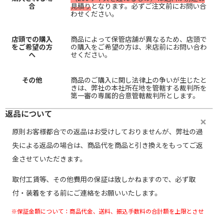
合
見積り
となります。必ずご注文前にお問い合
わせください。
店頭での購入
商品によって保管店舗が異なるため、店頭で
をご希望の方
の購入をご希望の方は、来店前にお問い合わ
へ
せください。
その他
商品のご購入に関し法律上の争いが生じたと
きは、弊社の本社所在地を管轄する裁判所を
第一審の専属的合意管轄裁判所とします。
返品について
原則お客様都合での返品はお受けしておりませんが、弊社の過
失による返品の場合は、商品代を商品と引き換えをもってご返
金させていただきます。
取付工賃等、その他費用の保証は致しかねますので、必ず取
付・装着をする前にご連絡をお願いいたします。
※保証金額について：商品代金、送料、振込手数料の合計額を上限とさせ