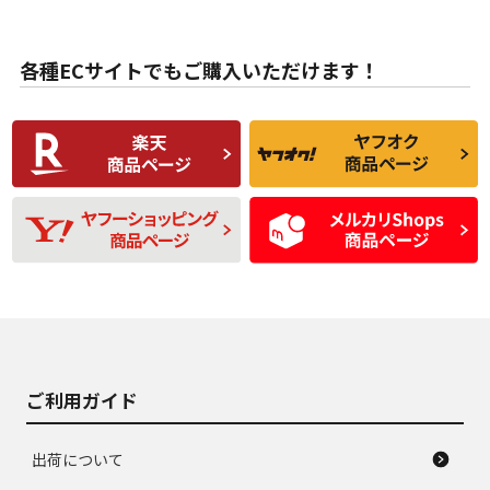
目立たない程度の使
走行距離・偏磨耗は
B
B
用傷があるが、良質
少ない、劣化のほと
な中古品
んどない中古品
各種ECサイトでもご購入いただけます！
使用感や傷があり、
偏磨耗・劣化は感じ
C
C
比較的きれいな中古
られるが、使用に問
品
題のない中古品
残り溝も少なく、偏
使用感や目立つ傷が
D
D
磨耗がみられ、短期
あり、一般的な中古
間使用できるくらい
品
の中古品
使用感や大きな傷が
即タイヤ交換レベル
J
J
あり、落ちない汚れ
のタイヤ。ジャンク
がある。ジャンク品
品
ご利用ガイド
出荷について