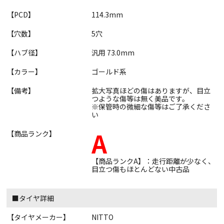
【PCD】
114.3mm
【穴数】
5穴
【ハブ径】
汎用 73.0mm
【カラー】
ゴールド系
【備考】
拡大写真ほどの傷はありますが、目立
つような傷等は無く美品です。
※保管時の微細な傷等はご了承くださ
い
A
【商品ランク】
【商品ランクA】：走行距離が少なく、
目立つ傷もほとんどない中古品
■タイヤ詳細
【タイヤメーカー】
NITTO