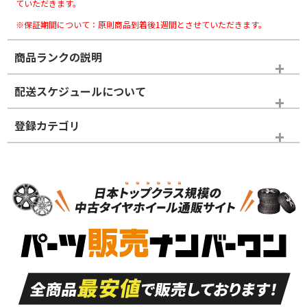
ていただきます。
※保証期間について：原則商品到着後1週間とさせていただきます。
商品ランクの説明
※商品ランクは出品者の主観により判断しておりますので、あら
配送スケジュールについて
かじめご了承ください。
登録カテゴリ
ホイールランク
タイヤランク
タイヤホイールセット
N
N
タイヤホイールセット
20インチ
＞
新品・新品未使用品
新品・新品未使用品
新車外し品（新古
S
S
新車外し品（新古
品）、イボ・ライン
品）
付き
走行距離も少なく、
走行距離も少なく、
A
A
目立つ傷もほとんど
非常に状態の良い中
ない中古品
古品