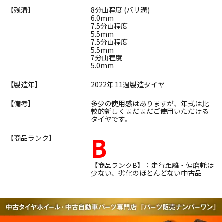
【残溝】
8分山程度 (バリ溝)
6.0mm
7.5分山程度
5.5mm
7.5分山程度
5.5mm
7分山程度
5.0mm
【製造年】
2022年 11週製造タイヤ
【備考】
多少の使用感はありますが、年式は比
較的新しくまだまだご使用いただける
タイヤです。
B
【商品ランク】
【商品ランクB】：走行距離・偏磨耗は
少ない、劣化のほとんどない中古品