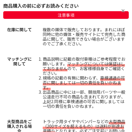
商品購入の前に必ずお読みください
注意事項
在庫に関して
複数の媒体で販売しております。まれにほぼ
同時に他の媒体・販売サイトにて完売した商
品に関して、販売できない場合がございます
のでご了承ください。
マッチングに
商品説明に記載の取付車種はご参考程度でお
関して
願いします。
マッチングについては保証はし
ておりません
ので、お客様様自身でご確認く
ださい。
規格の記載の有無に関わらず、
車検通過の可
否に関しましては一切の責任を負いかねま
す。
出品商品に中には一部、競技用パーツや一般
公道走行不可の商品も含まれておりますが、
上記2.同様に車検通過の可否に関しましては
一切の責任を負いかねます。
大型商品をご
トラック用タイヤやバンパーなどの
大型商品
購入される場
（200サイズを超えるもの）は送料が別途お
合
見積り
となります。必ずご注文前にお問い合