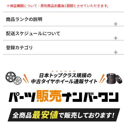
※保証期間について：原則商品到着後1週間とさせていただきます。
商品ランクの説明
※商品ランクは出品者の主観により判断しておりますので、あら
配送スケジュールについて
かじめご了承ください。
登録カテゴリ
ホイールランク
タイヤランク
タイヤホイールセット
N
N
タイヤホイールセット
18インチ
＞
新品・新品未使用品
新品・新品未使用品
新車外し品（新古
S
S
新車外し品（新古
品）、イボ・ライン
品）
付き
走行距離も少なく、
走行距離も少なく、
A
A
目立つ傷もほとんど
非常に状態の良い中
ない中古品
古品