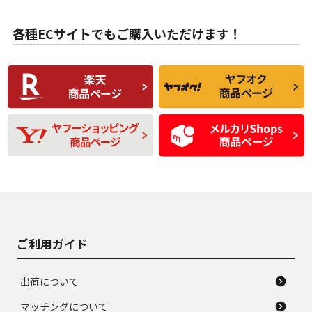
目立たない程度の使
走行距離・偏磨耗は
B
B
用傷があるが、良質
少ない、劣化のほと
な中古品
んどない中古品
各種ECサイトでもご購入いただけます！
使用感や傷があり、
偏磨耗・劣化は感じ
C
C
比較的きれいな中古
られるが、使用に問
品
題のない中古品
残り溝も少なく、偏
使用感や目立つ傷が
D
D
磨耗がみられ、短期
あり、一般的な中古
間使用できるくらい
品
の中古品
使用感や大きな傷が
即タイヤ交換レベル
J
J
あり、落ちない汚れ
のタイヤ。ジャンク
がある。ジャンク品
品
ご利用ガイド
出荷について
マッチングについて