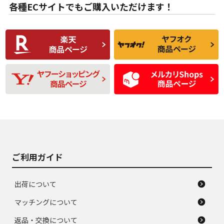
な中古品
んどない中古品
各種ECサイトでもご購入いただけます！
使用感や傷があり、
偏磨耗・劣化は感じ
C
C
比較的きれいな中古
られるが、使用に問
品
題のない中古品
残り溝も少なく、偏
使用感や目立つ傷が
D
D
磨耗がみられ、短期
あり、一般的な中古
間使用できるくらい
品
の中古品
使用感や大きな傷が
即タイヤ交換レベル
J
J
あり、落ちない汚れ
のタイヤ。ジャンク
がある。ジャンク品
品
ご利用ガイド
出荷について
マッチングについて
返品・交換について