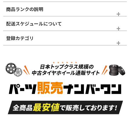
商品ランクの説明
※商品ランクは出品者の主観により判断しておりますので、あら
配送スケジュールについて
かじめご了承ください。
登録カテゴリ
ホイールランク
タイヤランク
ホイールのみ
N
N
ホイールのみ
16インチ
＞
新品・新品未使用品
新品・新品未使用品
新車外し品（新古
S
S
新車外し品（新古
品）、イボ・ライン
品）
付き
走行距離も少なく、
走行距離も少なく、
A
A
目立つ傷もほとんど
非常に状態の良い中
ない中古品
古品
目立たない程度の使
走行距離・偏磨耗は
B
B
用傷があるが、良質
少ない、劣化のほと