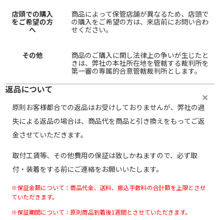
店頭での購入
商品によって保管店舗が異なるため、店頭で
をご希望の方
の購入をご希望の方は、来店前にお問い合わ
へ
せください。
その他
商品のご購入に関し法律上の争いが生じたと
きは、弊社の本社所在地を管轄する裁判所を
第一審の専属的合意管轄裁判所とします。
返品について
原則お客様都合での返品はお受けしておりませんが、弊社の過
失による返品の場合は、商品代を商品と引き換えをもってご返
金させていただきます。
取付工賃等、その他費用の保証は致しかねますので、必ず取
付・装着をする前にご連絡をお願いいたします。
※保証金額について：商品代金、送料、振込手数料の合計額を上限とさせ
ていただきます。
※保証期間について：原則商品到着後1週間とさせていただきます。