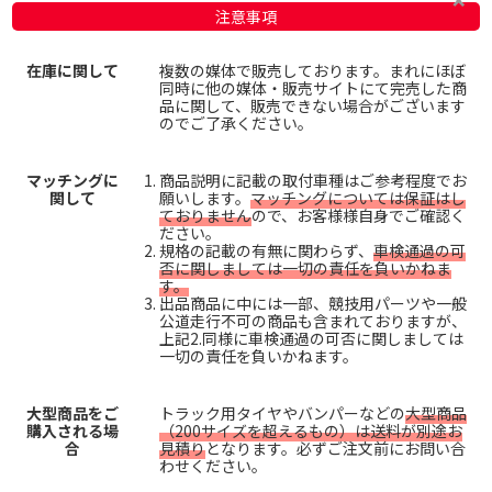
注意事項
在庫に関して
複数の媒体で販売しております。まれにほぼ
同時に他の媒体・販売サイトにて完売した商
品に関して、販売できない場合がございます
のでご了承ください。
マッチングに
商品説明に記載の取付車種はご参考程度でお
関して
願いします。
マッチングについては保証はし
ておりません
ので、お客様様自身でご確認く
ださい。
規格の記載の有無に関わらず、
車検通過の可
否に関しましては一切の責任を負いかねま
す。
出品商品に中には一部、競技用パーツや一般
公道走行不可の商品も含まれておりますが、
上記2.同様に車検通過の可否に関しましては
一切の責任を負いかねます。
大型商品をご
トラック用タイヤやバンパーなどの
大型商品
購入される場
（200サイズを超えるもの）は送料が別途お
合
見積り
となります。必ずご注文前にお問い合
わせください。