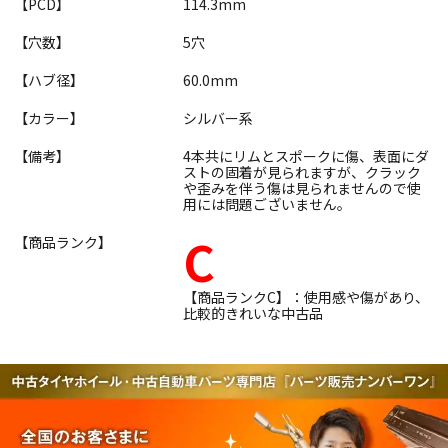
【PCD】
114.3mm
【穴数】
5穴
【ハブ径】
60.0mm
【カラー】
シルバー系
【備考】
4本共にリムとスポークに傷、表面にダ
ストの固着が見られますが、クラック
や歪みを伴う傷は見られませんので使
用には問題ございません。
C
【商品ランク】
【商品ランクC】：使用感や傷があり、
比較的きれいな中古品