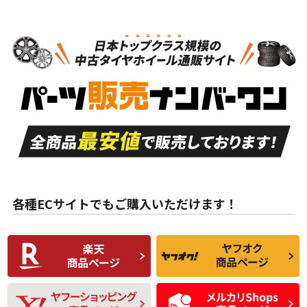
N
N
タイヤのみ
17インチ
＞
新品・新品未使用品
新品・新品未使用品
新車外し品（新古
S
S
新車外し品（新古
品）、イボ・ライン
品）
付き
走行距離も少なく、
走行距離も少なく、
A
A
目立つ傷もほとんど
非常に状態の良い中
ない中古品
古品
目立たない程度の使
走行距離・偏磨耗は
B
B
用傷があるが、良質
少ない、劣化のほと
な中古品
んどない中古品
各種ECサイトでもご購入いただけます！
使用感や傷があり、
偏磨耗・劣化は感じ
C
C
比較的きれいな中古
られるが、使用に問
品
題のない中古品
残り溝も少なく、偏
使用感や目立つ傷が
D
D
磨耗がみられ、短期
あり、一般的な中古
間使用できるくらい