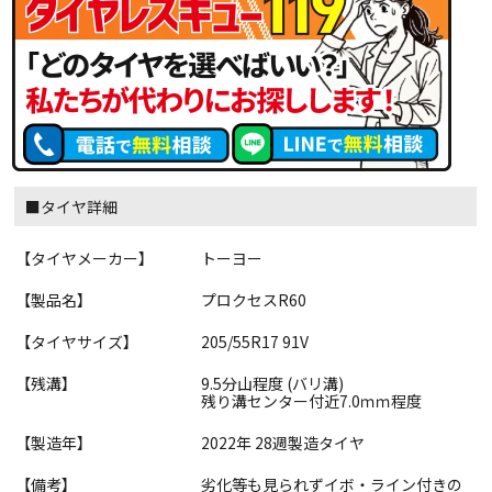
■タイヤ詳細
【タイヤメーカー】
トーヨー
【製品名】
プロクセスR60
【タイヤサイズ】
205/55R17 91V
【残溝】
9.5分山程度 (バリ溝)
残り溝センター付近7.0ｍｍ程度
【製造年】
2022年 28週製造タイヤ
【備考】
劣化等も見られずイボ・ライン付きの