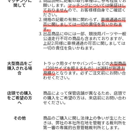
マッチングに
商品説明に記載の取付車種はご参考程度でお
関して
願いします。
マッチングについては保証はし
ておりません
ので、お客様様自身でご確認く
ださい。
規格の記載の有無に関わらず、
車検通過の可
否に関しましては一切の責任を負いかねま
す。
出品商品に中には一部、競技用パーツや一般
公道走行不可の商品も含まれておりますが、
上記2.同様に車検通過の可否に関しましては
一切の責任を負いかねます。
大型商品をご
トラック用タイヤやバンパーなどの
大型商品
購入される場
（200サイズを超えるもの）は送料が別途お
合
見積り
となります。必ずご注文前にお問い合
わせください。
店頭での購入
商品によって保管店舗が異なるため、店頭で
をご希望の方
の購入をご希望の方は、来店前にお問い合わ
へ
せください。
その他
商品のご購入に関し法律上の争いが生じたと
きは、弊社の本社所在地を管轄する裁判所を
第一審の専属的合意管轄裁判所とします。