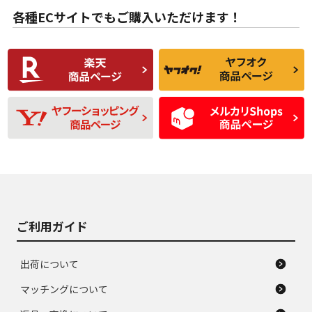
B
B
用傷があるが、良質
少ない、劣化のほと
な中古品
んどない中古品
各種ECサイトでもご購入いただけます！
使用感や傷があり、
偏磨耗・劣化は感じ
C
C
比較的きれいな中古
られるが、使用に問
品
題のない中古品
残り溝も少なく、偏
使用感や目立つ傷が
D
D
磨耗がみられ、短期
あり、一般的な中古
間使用できるくらい
品
の中古品
使用感や大きな傷が
即タイヤ交換レベル
J
J
あり、落ちない汚れ
のタイヤ。ジャンク
がある。ジャンク品
品
ご利用ガイド
出荷について
マッチングについて