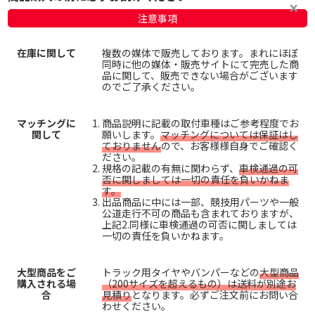
注意事項
在庫に関して
複数の媒体で販売しております。まれにほぼ
同時に他の媒体・販売サイトにて完売した商
品に関して、販売できない場合がございます
のでご了承ください。
マッチングに
商品説明に記載の取付車種はご参考程度でお
関して
願いします。
マッチングについては保証はし
ておりません
ので、お客様様自身でご確認く
ださい。
規格の記載の有無に関わらず、
車検通過の可
否に関しましては一切の責任を負いかねま
す。
出品商品に中には一部、競技用パーツや一般
公道走行不可の商品も含まれておりますが、
上記2.同様に車検通過の可否に関しましては
一切の責任を負いかねます。
大型商品をご
トラック用タイヤやバンパーなどの
大型商品
購入される場
（200サイズを超えるもの）は送料が別途お
合
見積り
となります。必ずご注文前にお問い合
わせください。