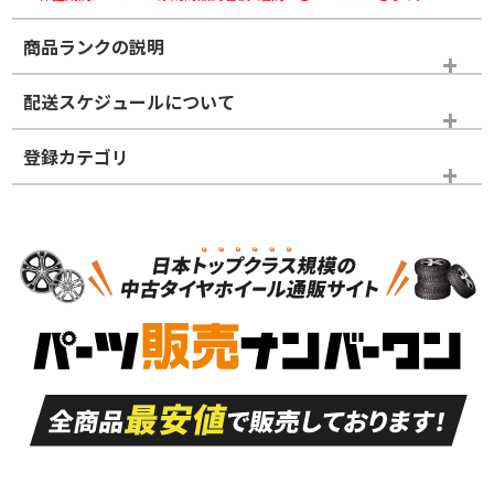
商品ランクの説明
※商品ランクは出品者の主観により判断しておりますので、あら
配送スケジュールについて
かじめご了承ください。
登録カテゴリ
ホイールランク
タイヤランク
スタッドレスタイヤホイールセット
N
N
スタッドレスタイヤホイールセット
16インチ
＞
新品・新品未使用品
新品・新品未使用品
新車外し品（新古
S
S
新車外し品（新古
品）、イボ・ライン
品）
付き
走行距離も少なく、
走行距離も少なく、
A
A
目立つ傷もほとんど
非常に状態の良い中
ない中古品
古品
目立たない程度の使
走行距離・偏磨耗は