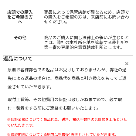
店頭での購入
商品によって保管店舗が異なるため、店頭で
をご希望の方
の購入をご希望の方は、来店前にお問い合わ
へ
せください。
その他
商品のご購入に関し法律上の争いが生じたと
きは、弊社の本社所在地を管轄する裁判所を
第一審の専属的合意管轄裁判所とします。
返品について
原則お客様都合での返品はお受けしておりませんが、弊社の過
失による返品の場合は、商品代を商品と引き換えをもってご返
金させていただきます。
取付工賃等、その他費用の保証は致しかねますので、必ず取
付・装着をする前にご連絡をお願いいたします。
※保証金額について：商品代金、送料、振込手数料の合計額を上限とさせ
ていただきます。
※保証期間について：原則商品到着後1週間とさせていただきます。