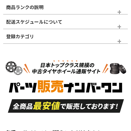
商品ランクの説明
※商品ランクは出品者の主観により判断しておりますので、あら
配送スケジュールについて
かじめご了承ください。
登録カテゴリ
ホイールランク
タイヤランク
ホイールのみ
N
N
ホイールのみ
18インチ
＞
新品・新品未使用品
新品・新品未使用品
新車外し品（新古
S
S
新車外し品（新古
品）、イボ・ライン
品）
付き
走行距離も少なく、
走行距離も少なく、
A
A
目立つ傷もほとんど
非常に状態の良い中
ない中古品
古品
目立たない程度の使
走行距離・偏磨耗は
B
B
用傷があるが、良質
少ない、劣化のほと
な中古品
んどない中古品