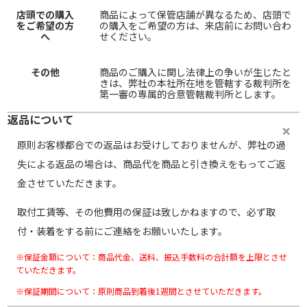
店頭での購入
商品によって保管店舗が異なるため、店頭で
をご希望の方
の購入をご希望の方は、来店前にお問い合わ
へ
せください。
その他
商品のご購入に関し法律上の争いが生じたと
きは、弊社の本社所在地を管轄する裁判所を
第一審の専属的合意管轄裁判所とします。
返品について
原則お客様都合での返品はお受けしておりませんが、弊社の過
失による返品の場合は、商品代を商品と引き換えをもってご返
金させていただきます。
取付工賃等、その他費用の保証は致しかねますので、必ず取
付・装着をする前にご連絡をお願いいたします。
※保証金額について：商品代金、送料、振込手数料の合計額を上限とさせ
ていただきます。
※保証期間について：原則商品到着後1週間とさせていただきます。