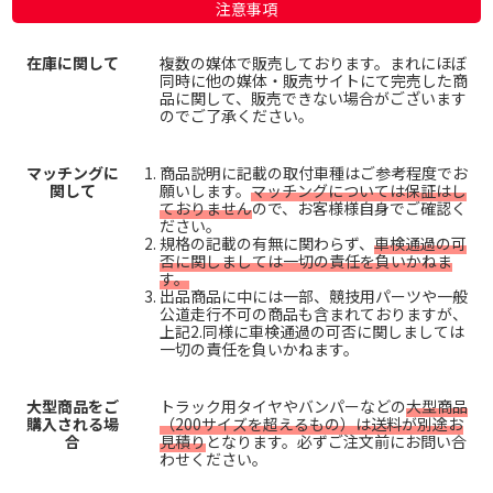
注意事項
在庫に関して
複数の媒体で販売しております。まれにほぼ
同時に他の媒体・販売サイトにて完売した商
品に関して、販売できない場合がございます
のでご了承ください。
マッチングに
商品説明に記載の取付車種はご参考程度でお
関して
願いします。
マッチングについては保証はし
ておりません
ので、お客様様自身でご確認く
ださい。
規格の記載の有無に関わらず、
車検通過の可
否に関しましては一切の責任を負いかねま
す。
出品商品に中には一部、競技用パーツや一般
公道走行不可の商品も含まれておりますが、
上記2.同様に車検通過の可否に関しましては
一切の責任を負いかねます。
大型商品をご
トラック用タイヤやバンパーなどの
大型商品
購入される場
（200サイズを超えるもの）は送料が別途お
合
見積り
となります。必ずご注文前にお問い合
わせください。