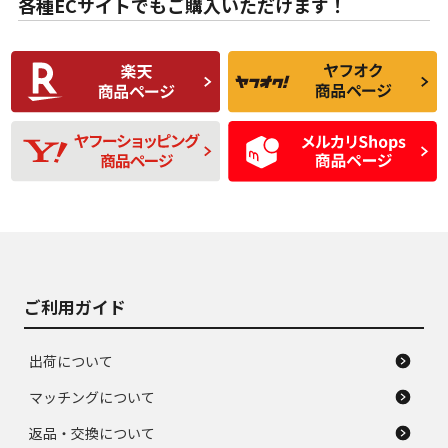
各種ECサイトでもご購入いただけます！
使用感や傷があり、
偏磨耗・劣化は感じ
C
C
比較的きれいな中古
られるが、使用に問
品
題のない中古品
残り溝も少なく、偏
使用感や目立つ傷が
D
D
磨耗がみられ、短期
あり、一般的な中古
間使用できるくらい
品
の中古品
使用感や大きな傷が
即タイヤ交換レベル
J
J
あり、落ちない汚れ
のタイヤ。ジャンク
がある。ジャンク品
品
ご利用ガイド
出荷について
マッチングについて
返品・交換について