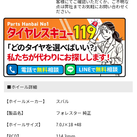
客様にてご確認いただくか、ご不明な
点は弊社までお気軽にお問い合わせく
ださい。
■ホイール詳細
【ホイールメーカー】
スバル
【製品名】
フォレスター 純正
【ホイールサイズ】
7.0J×18 +48
【PCD】
114.3mm