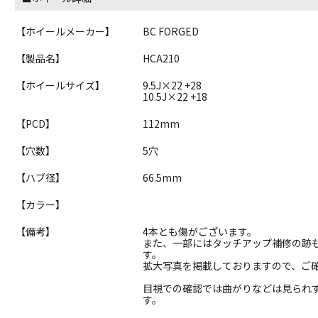
【ホイールメーカー】
BC FORGED
【製品名】
HCA210
【ホイールサイズ】
9.5J×22 +28
10.5J×22 +18
【PCD】
112mm
【穴数】
5穴
【ハブ径】
66.5mm
【カラー】
【備考】
4本とも傷がございます。
また、一部にはタッチアップ補修の跡
す。
拡大写真を掲載しておりますので、ご
目視での確認では曲がりなどは見られ
す。