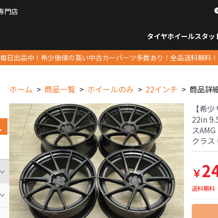
専門店
パーツ販売ナンバーワン
タイヤホイール
スタッ
すべてのサイズ
14インチ以下
15インチ
16インチ
17インチ
18インチ
19インチ
20インチ
21インチ
22インチ
23インチ以上
すべて
14イ
15イン
16イン
17イン
18イン
19イン
20イン
21イン
22イン
23イ
毎日出品中！希少価値の高い中古カーパーツ多数あり！全品送料無料！
ホーム
商品一覧
ホイールのみ
22インチ
商品詳
【希少サ
22in 9
スAMG 
クラス
2
￥
送料無料