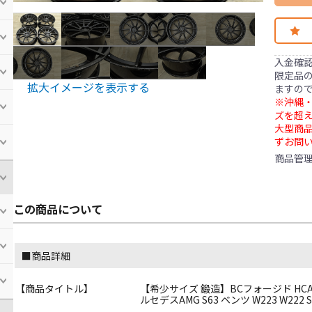
入金確
限定品の
拡大イメージを表示する
ますの
※沖縄・
ズを超え
大型商
ずお問
商品管
この商品について
■商品詳細
【商品タイトル】
【希少サイズ 鍛造】BCフォージド HCA210 22i
ルセデスAMG S63 ベンツ W223 W222 