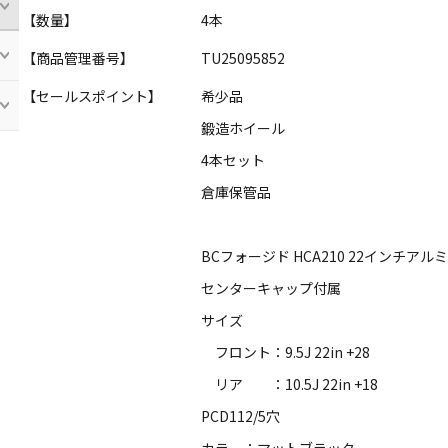
【数量】
4本
【商品管理番号】
TU25095852
【セールスポイント】
希少品
鍛造ホイール
4本セット
倉庫保管品
BCフォージド HCA210 22インチアル
センターキャップ付属
サイズ
フロント：9.5J 22in +28
リア ：10.5J 22in +18
PCD112/5穴