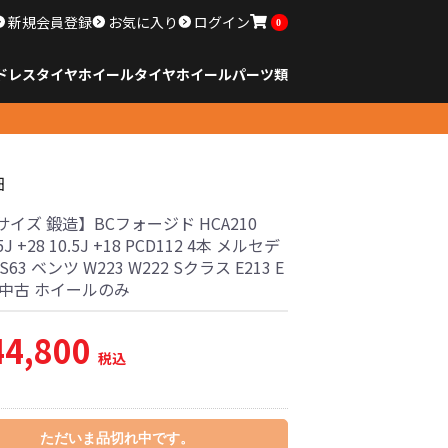
新規会員登録
お気に入り
ログイン
0
ドレスタイヤホイール
タイヤ
ホイール
パーツ類
のサイズ
ンチ以下
チ
チ
チ
チ
チ
チ
チ
チ
ンチ以上
すべてのサイズ
14インチ以下
15インチ
16インチ
17インチ
18インチ
19インチ
20インチ
21インチ
22インチ
23インチ以上
すべてのサイズ
14インチ以下
15インチ
16インチ
17インチ
18インチ
19インチ
20インチ
21インチ
22インチ
23インチ以上
すべてのパーツ
細
イズ 鍛造】BCフォージド HCA210
.5J +28 10.5J +18 PCD112 4本 メルセデ
S63 ベンツ W223 W222 Sクラス E213 E
 中古 ホイールのみ
44,800
税込
ただいま品切れ中です。