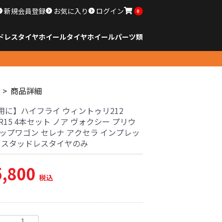
新規会員登録
お気に入り
ログイン
0
ドレスタイヤホイール
タイヤ
ホイール
パーツ類
のサイズ
ンチ以下
チ
チ
チ
チ
チ
チ
チ
チ
ンチ以上
すべてのサイズ
14インチ以下
15インチ
16インチ
17インチ
18インチ
19インチ
20インチ
21インチ
22インチ
23インチ以上
すべてのサイズ
14インチ以下
15インチ
16インチ
17インチ
18インチ
19インチ
20インチ
21インチ
22インチ
23インチ以上
すべてのパーツ
商品詳細
用に】ハイフライ ウィントゥリ212
65R15 4本セット ノア ヴォクシー プリウ
テップワゴン セレナ アクセラ インプレッ
古 スタッドレスタイヤのみ
5,800
税込