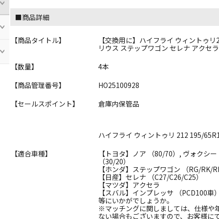
■商品詳細
【商品タイトル】
【交換用に】ハイフライ ウィントゥリ212 
リウス ステップワゴン セレナ アクセ
【数量】
4本
【商品管理番号】
HO25100928
【セールスポイント】
倉庫内保管品
ハイフライ ウィントゥリ 212 195/65R
【適合車種】
【トヨタ】ノア （80/70）, ヴォクシー 
（30/20）
【ホンダ】ステップワゴン （RG/RK/R
【日産】セレナ （C27/C26/C25）
【マツダ】アクセラ
【スバル】インプレッサ （PCD100車
等にいかがでしょうか。
※マッチングに関しましては、仕様や
ない場合もございますので、お客様に