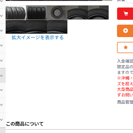
拡大イメージを表示する
入金確
限定品の
ますの
※沖縄・
ズを超え
大型商
ずお問
商品管
この商品について