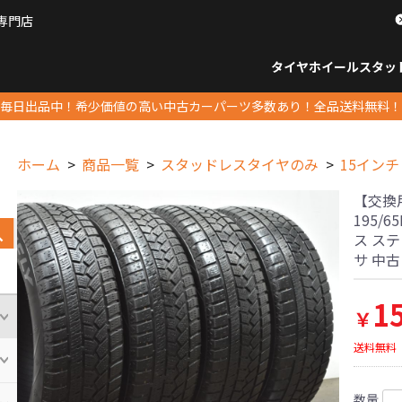
専門店
パーツ販売ナンバーワン
タイヤホイール
スタッ
すべてのサイズ
14インチ以下
15インチ
16インチ
17インチ
18インチ
19インチ
20インチ
21インチ
22インチ
23インチ以上
すべて
14イ
15イン
16イン
17イン
18イン
19イン
20イン
21イン
22イン
23イ
毎日出品中！希少価値の高い中古カーパーツ多数あり！全品送料無料！
ホーム
商品一覧
スタッドレスタイヤのみ
15インチ
【交換
195/
ス ス
サ 中
1
￥
送料無料
数量