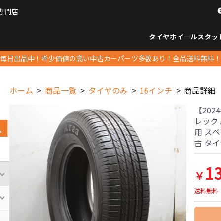
専門店
パーツ販売ナンバーワン
タイヤホイール
スタッ
すべてのサイズ
14インチ以下
15インチ
16インチ
17インチ
18インチ
19インチ
20インチ
21インチ
22インチ
23インチ以上
すべて
14イ
15イン
16イン
17イン
18イン
19イン
20イン
21イン
22イン
23イ
毎日出品中！希少価値の高い中古カーパーツ多数あり！全品送料無料！
ホーム
商品一覧
タイヤのみ
16インチ
商品詳細
【20
レック A
用 スペ
古 タ
1
￥
送料無料