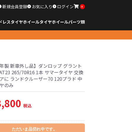
新規会員登録
お気に入り
ログイン
0
ドレスタイヤホイール
タイヤ
ホイール
パーツ類
のサイズ
ンチ以下
チ
チ
チ
チ
チ
チ
チ
チ
ンチ以上
すべてのサイズ
14インチ以下
15インチ
16インチ
17インチ
18インチ
19インチ
20インチ
21インチ
22インチ
23インチ以上
すべてのサイズ
14インチ以下
15インチ
16インチ
17インチ
18インチ
19インチ
20インチ
21インチ
22インチ
23インチ以上
すべてのパーツ
24年製 新車外し品】ダンロップ グラント
T23 265/70R16 1本 サマータイヤ 交換
アに ランドクルーザー70 120プラド 中
イヤのみ
3,800
税込
ただいま品切れ中です。