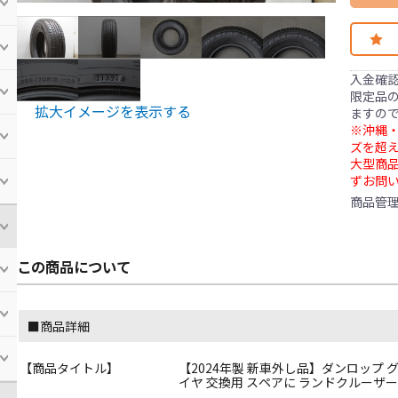
入金確
限定品の
拡大イメージを表示する
ますの
※沖縄・
ズを超え
大型商
ずお問
商品管
この商品について
■商品詳細
【商品タイトル】
【2024年製 新車外し品】ダンロップ グラン
イヤ 交換用 スペアに ランドクルーザー7