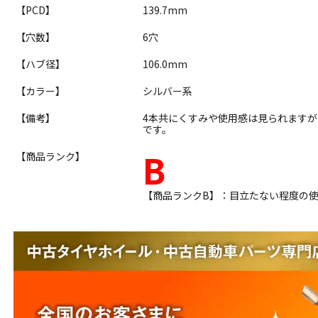
【PCD】
139.7mm
【穴数】
6穴
【ハブ径】
106.0mm
【カラー】
シルバー系
【備考】
4本共にくすみや使用感は見られます
です。
B
【商品ランク】
【商品ランクB】：目立たない程度の