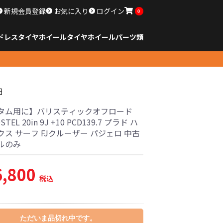
新規会員登録
お気に入り
ログイン
0
ドレスタイヤホイール
タイヤ
ホイール
パーツ類
のサイズ
ンチ以下
チ
チ
チ
チ
チ
チ
チ
チ
ンチ以上
すべてのサイズ
14インチ以下
15インチ
16インチ
17インチ
18インチ
19インチ
20インチ
21インチ
22インチ
23インチ以上
すべてのサイズ
14インチ以下
15インチ
16インチ
17インチ
18インチ
19インチ
20インチ
21インチ
22インチ
23インチ以上
すべてのパーツ
細
タム用に】バリスティックオフロード
STEL 20in 9J +10 PCD139.7 プラド ハ
ス サーフ FJクルーザー パジェロ 中古
ルのみ
6,800
税込
ただいま品切れ中です。