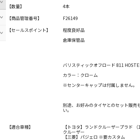
【数量】
4本
【商品管理番号】
F26149
【セールスポイント】
程度良好品
倉庫保管品
バリスティックオフロード 811 HOST
カラー：クローム
※センターキャップは付属しません。
別途、お好みのタイヤとのセット販売
い。
【適合車種】
【トヨタ】ランドクルーザープラド （150
クルーザー
【三菱】パジェロ ※要カスタム