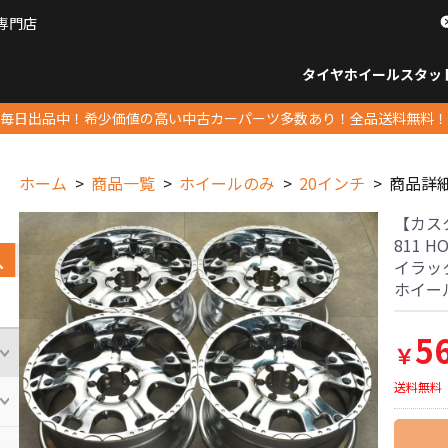
専門店
パーツ販売ナンバーワン
タイヤホイール
スタッ
すべてのサイズ
14インチ以下
15インチ
16インチ
17インチ
18インチ
19インチ
20インチ
21インチ
22インチ
23インチ以上
すべて
14イ
15イン
16イン
17イン
18イン
19イン
20イン
21イン
22イン
23イ
毎日出品中！希少価値の高い中古カーパーツ多数あり！全品送料無料！
ホーム
商品一覧
ホイールのみ
20インチ
商品詳
【カス
811 HO
イラック
ホイー
5
￥
送料無料