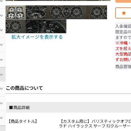
入金確
限定品の
拡大イメージを表示する
ますの
※沖縄・
ズを超え
大型商
ずお問
商品管
この商品について
■商品詳細
【商品タイトル】
【カスタム用に】バリスティックオフロード 811 
ラド ハイラックス サーフ FJクルーザー