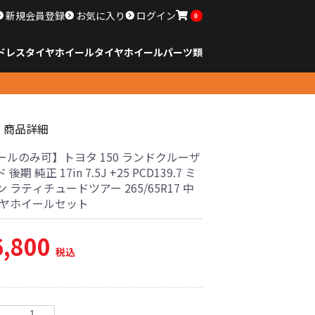
新規会員登録
お気に入り
ログイン
0
ドレスタイヤホイール
タイヤ
ホイール
パーツ類
のサイズ
ンチ以下
チ
チ
チ
チ
チ
チ
チ
チ
ンチ以上
すべてのサイズ
14インチ以下
15インチ
16インチ
17インチ
18インチ
19インチ
20インチ
21インチ
22インチ
23インチ以上
すべてのサイズ
14インチ以下
15インチ
16インチ
17インチ
18インチ
19インチ
20インチ
21インチ
22インチ
23インチ以上
すべてのパーツ
商品詳細
ールのみ可】トヨタ 150 ランドクルーザ
後期 純正 17in 7.5J +25 PCD139.7 ミ
 ラティチュードツアー 265/65R17 中
イヤホイールセット
6,800
税込