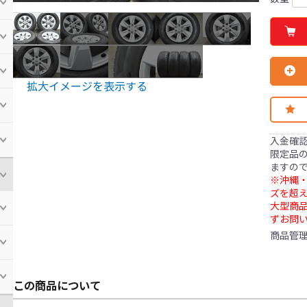
拡大イメージを表示する
入金確
限定品の
ますの
※沖縄・
ズを超え
大型商
ずお問
商品管
この商品について