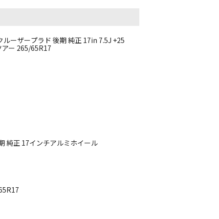
ザープラド 後期 純正 17in 7.5J +25
ー 265/65R17
後期 純正 17インチアルミホイール
5R17