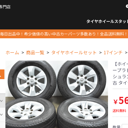
専門店
パーツ販売ナンバーワン
タイヤホイール
スタッ
すべてのサイズ
14インチ以下
15インチ
16インチ
17インチ
18インチ
19インチ
20インチ
21インチ
22インチ
23インチ以上
すべて
14イ
15イン
16イン
17イン
18イン
19イン
20イン
21イン
22イン
23イ
毎日出品中！希少価値の高い中古カーパーツ多数あり！全品送料無料！
ホーム
商品一覧
タイヤホイールセット
17インチ
【ホイ
ープラド 
シュラン
古 タ
5
￥
送料無料
数量