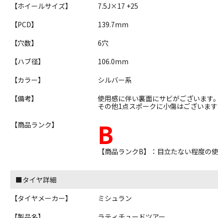
【ホイールサイズ】
7.5J×17 +25
【PCD】
139.7mm
【穴数】
6穴
【ハブ径】
106.0mm
【カラー】
シルバー系
【備考】
使用感に伴い裏面にサビがございます
その他1点スポークに小傷はございま
B
【商品ランク】
【商品ランクB】：目立たない程度の
■タイヤ詳細
【タイヤメーカー】
ミシュラン
【製品名】
ラティチュードツアー