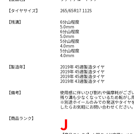
【タイヤサイズ】
265/65R17 112S
【残溝】
6分山程度
5.0mm
6分山程度
5.0mm
5分山程度
4.0mm
5分山程度
4.0mm
【製造年】
2019年 45週製造タイヤ
2019年 45週製造タイヤ
2019年 45週製造タイヤ
2019年 43週製造タイヤ
【備考】
使用感に伴いひび割れや偏摩耗がござ
残り溝も少なくなっているため転がし
※別途ホイールのみでの発送やタイヤ
したらお気軽にお問い合わせください
J
【商品ランク】