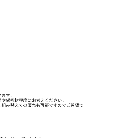
います。
用や緩衝材程度にお考えください。
を組み替えての販売も可能ですのでご希望で
。