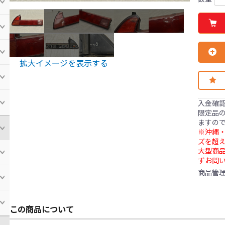
拡大イメージを表示する
入金確
限定品の
ますの
※沖縄・
ズを超え
大型商
ずお問
商品管
この商品について