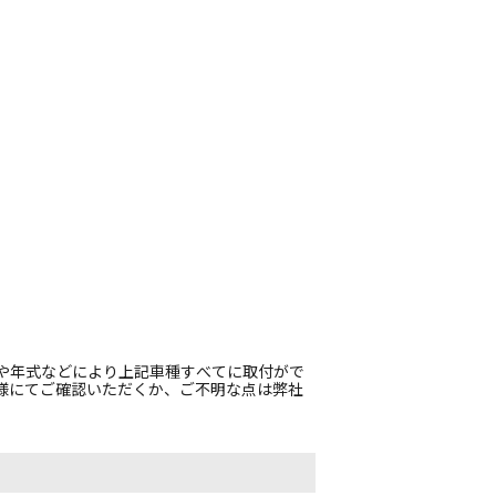
や年式などにより上記車種すべてに取付がで
様にてご確認いただくか、ご不明な点は弊社
。