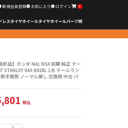
新規会員登録
お気に入り
ログイン
0
ドレスタイヤホイール
タイヤ
ホイール
パーツ類
のサイズ
ンチ以下
チ
チ
チ
チ
チ
チ
チ
チ
ンチ以上
すべてのサイズ
14インチ以下
15インチ
16インチ
17インチ
18インチ
19インチ
20インチ
21インチ
22インチ
23インチ以上
すべてのサイズ
14インチ以下
15インチ
16インチ
17インチ
18インチ
19インチ
20インチ
21インチ
22インチ
23インチ以上
すべてのパーツ
好品】ホンダ NA1 NSX 前期 純正 テー
STANLEY 043-8428L 1点 テールラン
 助手席側 ノーマル戻し 交換用 中古 パ
5,801
税込