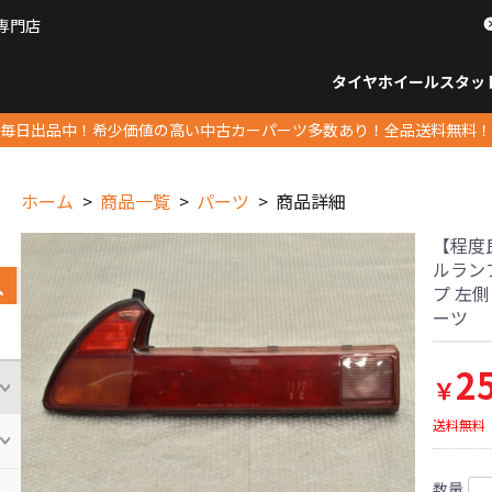
専門店
パーツ販売ナンバーワン
タイヤホイール
スタッ
すべてのサイズ
14インチ以下
15インチ
16インチ
17インチ
18インチ
19インチ
20インチ
21インチ
22インチ
23インチ以上
すべて
14イ
15イン
16イン
17イン
18イン
19イン
20イン
21イン
22イン
23イ
毎日出品中！希少価値の高い中古カーパーツ多数あり！全品送料無料！
ホーム
商品一覧
パーツ
商品詳細
【程度良
ルランプ 
プ 左側
ーツ
2
￥
送料無料
数量