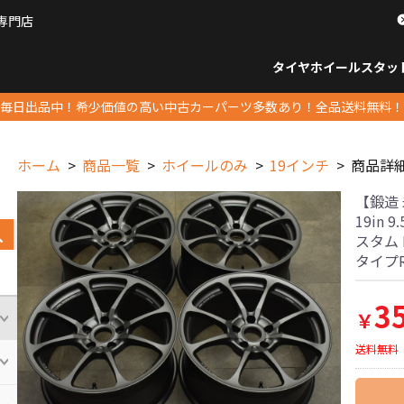
専門店
パーツ販売ナンバーワン
タイヤホイール
スタッ
すべてのサイズ
14インチ以下
15インチ
16インチ
17インチ
18インチ
19インチ
20インチ
21インチ
22インチ
23インチ以上
すべて
14イ
15イン
16イン
17イン
18イン
19イン
20イン
21イン
22イン
23イ
毎日出品中！希少価値の高い中古カーパーツ多数あり！全品送料無料！
ホーム
商品一覧
ホイールのみ
19インチ
商品詳
【鍛造 未
19in 
スタム B
タイプ
3
￥
送料無料