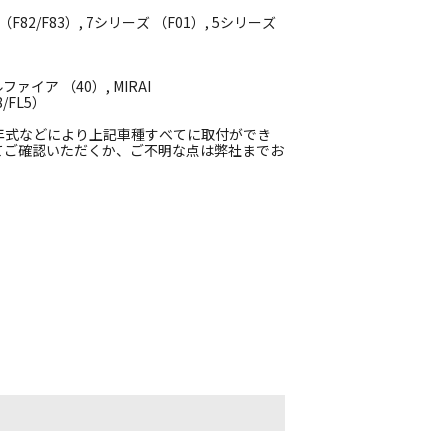
4 （F82/F83）, 7シリーズ （F01）, 5シリーズ
ァイア （40）, MIRAI
/FL5）
年式などにより上記車種すべてに取付ができ
てご確認いただくか、ご不明な点は弊社までお