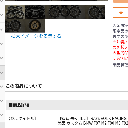
入金確
限定品の
拡大イメージを表示する
ますの
※沖縄・
ズを超え
大型商
ずお問
商品管
この商品について
■商品詳細
【商品タイトル】
【鍛造 未使用品】RAYS VOLK RACING NE
美品 カスタム BMW F87 M2 F80 M3 