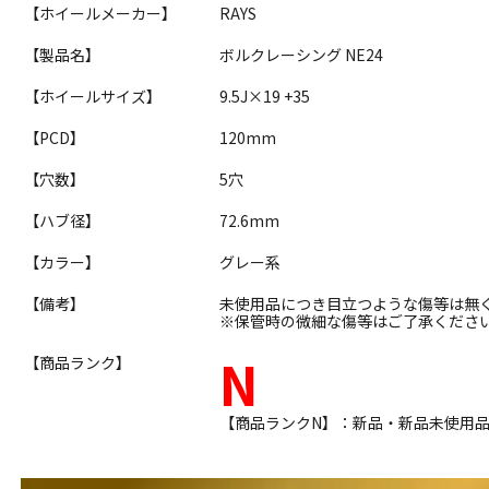
【ホイールメーカー】
RAYS
【製品名】
ボルクレーシング NE24
【ホイールサイズ】
9.5J×19 +35
【PCD】
120mm
【穴数】
5穴
【ハブ径】
72.6mm
【カラー】
グレー系
【備考】
未使用品につき目立つような傷等は無
※保管時の微細な傷等はご了承くださ
N
【商品ランク】
【商品ランクN】：新品・新品未使用