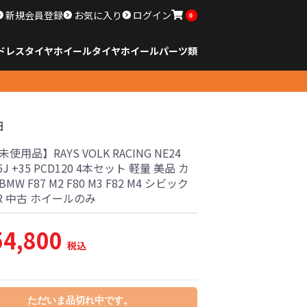
新規会員登録
お気に入り
ログイン
0
ドレスタイヤホイール
タイヤ
ホイール
パーツ類
のサイズ
ンチ以下
チ
チ
チ
チ
チ
チ
チ
チ
ンチ以上
すべてのサイズ
14インチ以下
15インチ
16インチ
17インチ
18インチ
19インチ
20インチ
21インチ
22インチ
23インチ以上
すべてのサイズ
14インチ以下
15インチ
16インチ
17インチ
18インチ
19インチ
20インチ
21インチ
22インチ
23インチ以上
すべてのパーツ
細
使用品】RAYS VOLK RACING NE24
9.5J +35 PCD120 4本セット 軽量 美品 カ
MW F87 M2 F80 M3 F82 M4 シビック
R 中古 ホイールのみ
54,800
税込
ただいま品切れ中です。