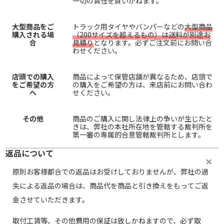
一切の責任を負いかねます。
大型商品をご
トラック用タイヤやバンパーなどの
大型商品
購入される場
（200サイズを超えるもの）は送料が別途お
合
見積り
となります。必ずご注文前にお問い合
わせください。
店頭での購入
商品によって保管店舗が異なるため、店頭で
をご希望の方
の購入をご希望の方は、来店前にお問い合わ
へ
せください。
その他
商品のご購入に関し法律上の争いが生じたと
きは、弊社の本社所在地を管轄する裁判所を
第一審の専属的合意管轄裁判所とします。
返品について
原則お客様都合での返品はお受けしておりませんが、弊社の過
失による返品の場合は、商品代を商品と引き換えをもってご返
金させていただきます。
取付工賃等、その他費用の保証は致しかねますので、必ず取