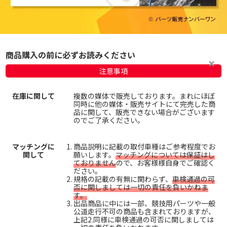
商品購入の前に必ずお読みください
注意事項
在庫に関して
複数の媒体で販売しております。まれにほぼ
同時に他の媒体・販売サイトにて完売した商
品に関して、販売できない場合がございます
のでご了承ください。
マッチングに
商品説明に記載の取付車種はご参考程度でお
関して
願いします。
マッチングについては保証はし
ておりません
ので、お客様様自身でご確認く
ださい。
規格の記載の有無に関わらず、
車検通過の可
否に関しましては一切の責任を負いかねま
す。
出品商品に中には一部、競技用パーツや一般
公道走行不可の商品も含まれておりますが、
上記2.同様に車検通過の可否に関しましては