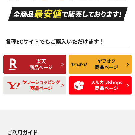
走行距離も少なく、
走行距離も少なく、
A
A
目立つ傷もほとんど
非常に状態の良い中
ない中古品
古品
目立たない程度の使
走行距離・偏磨耗は
B
B
用傷があるが、良質
少ない、劣化のほと
な中古品
んどない中古品
各種ECサイトでもご購入いただけます！
使用感や傷があり、
偏磨耗・劣化は感じ
C
C
比較的きれいな中古
られるが、使用に問
品
題のない中古品
残り溝も少なく、偏
使用感や目立つ傷が
D
D
磨耗がみられ、短期
あり、一般的な中古
間使用できるくらい
品
の中古品
使用感や大きな傷が
即タイヤ交換レベル
J
J
あり、落ちない汚れ
のタイヤ。ジャンク
がある。ジャンク品
品
ご利用ガイド