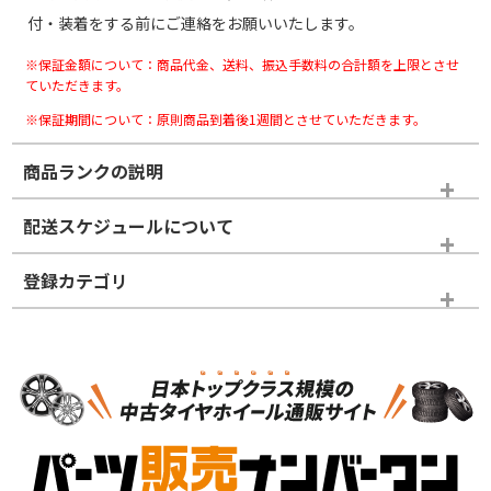
付・装着をする前にご連絡をお願いいたします。
※保証金額について：商品代金、送料、振込手数料の合計額を上限とさせ
ていただきます。
※保証期間について：原則商品到着後1週間とさせていただきます。
商品ランクの説明
※商品ランクは出品者の主観により判断しておりますので、あら
配送スケジュールについて
かじめご了承ください。
登録カテゴリ
ホイールランク
タイヤランク
タイヤのみ
N
N
タイヤのみ
18インチ
＞
新品・新品未使用品
新品・新品未使用品
新車外し品（新古
S
S
新車外し品（新古
品）、イボ・ライン
品）
付き