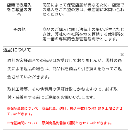
店頭での購入
商品によって保管店舗が異なるため、店頭で
をご希望の方
の購入をご希望の方は、来店前にお問い合わ
へ
せください。
その他
商品のご購入に関し法律上の争いが生じたと
きは、弊社の本社所在地を管轄する裁判所を
第一審の専属的合意管轄裁判所とします。
返品について
原則お客様都合での返品はお受けしておりませんが、弊社の過
失による返品の場合は、商品代を商品と引き換えをもってご返
金させていただきます。
取付工賃等、その他費用の保証は致しかねますので、必ず取
付・装着をする前にご連絡をお願いいたします。
※保証金額について：商品代金、送料、振込手数料の合計額を上限とさせ
ていただきます。
※保証期間について：原則商品到着後1週間とさせていただきます。