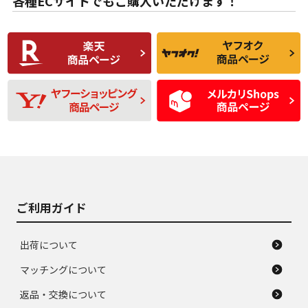
各種ECサイトでもご購入いただけます！
使用感や傷があり、
偏磨耗・劣化は感じ
C
C
比較的きれいな中古
られるが、使用に問
品
題のない中古品
残り溝も少なく、偏
使用感や目立つ傷が
D
D
磨耗がみられ、短期
あり、一般的な中古
間使用できるくらい
品
の中古品
使用感や大きな傷が
即タイヤ交換レベル
J
J
あり、落ちない汚れ
のタイヤ。ジャンク
がある。ジャンク品
品
ご利用ガイド
出荷について
マッチングについて
返品・交換について