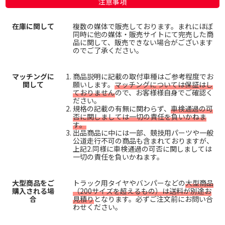
注意事項
在庫に関して
複数の媒体で販売しております。まれにほぼ
同時に他の媒体・販売サイトにて完売した商
品に関して、販売できない場合がございます
のでご了承ください。
マッチングに
商品説明に記載の取付車種はご参考程度でお
関して
願いします。
マッチングについては保証はし
ておりません
ので、お客様様自身でご確認く
ださい。
規格の記載の有無に関わらず、
車検通過の可
否に関しましては一切の責任を負いかねま
す。
出品商品に中には一部、競技用パーツや一般
公道走行不可の商品も含まれておりますが、
上記2.同様に車検通過の可否に関しましては
一切の責任を負いかねます。
大型商品をご
トラック用タイヤやバンパーなどの
大型商品
購入される場
（200サイズを超えるもの）は送料が別途お
合
見積り
となります。必ずご注文前にお問い合
わせください。