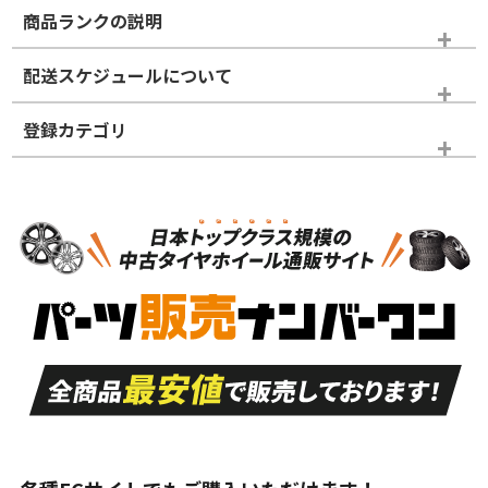
商品ランクの説明
※商品ランクは出品者の主観により判断しておりますので、あら
配送スケジュールについて
かじめご了承ください。
登録カテゴリ
ホイールランク
タイヤランク
タイヤのみ
N
N
タイヤのみ
17インチ
＞
新品・新品未使用品
新品・新品未使用品
新車外し品（新古
S
S
新車外し品（新古
品）、イボ・ライン
品）
付き
走行距離も少なく、
走行距離も少なく、
A
A
目立つ傷もほとんど
非常に状態の良い中
ない中古品
古品
目立たない程度の使
走行距離・偏磨耗は
B
B
用傷があるが、良質
少ない、劣化のほと
な中古品
んどない中古品