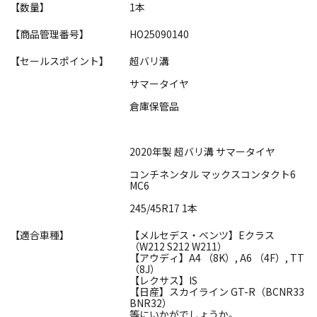
【数量】
1本
【商品管理番号】
HO25090140
【セールスポイント】
超バリ溝
サマータイヤ
倉庫保管品
2020年製 超バリ溝 サマータイヤ
コンチネンタル マックスコンタクト6
MC6
245/45R17 1本
【適合車種】
【メルセデス・ベンツ】Eクラス
（W212 S212 W211）
【アウディ】A4 （8K）, A6 （4F）, TT
（8J）
【レクサス】IS
【日産】スカイライン GT-R（BCNR33
BNR32）
等にいかがでしょうか。