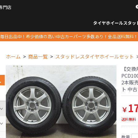
専門店
パーツ販売ナンバーワン
タイヤホイール
スタッ
すべてのサイズ
14インチ以下
15インチ
16インチ
17インチ
18インチ
19インチ
20インチ
21インチ
22インチ
23インチ以上
すべて
14イ
15イン
16イン
17イン
18イン
19イン
20イン
21イン
22イン
23イ
毎日出品中！希少価値の高い中古カーパーツ多数あり！全品送料無料！
ホーム
商品一覧
スタッドレスタイヤホイールセット
【交換用
PCD10
2本販
ト 中
1
￥
送料無料
数量