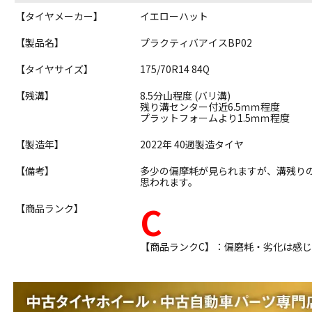
【タイヤメーカー】
イエローハット
【製品名】
プラクティバアイスBP02
【タイヤサイズ】
175/70R14 84Q
【残溝】
8.5分山程度 (バリ溝)
残り溝センター付近6.5ｍｍ程度
プラットフォームより1.5ｍｍ程度
【製造年】
2022年 40週製造タイヤ
【備考】
多少の偏摩耗が見られますが、溝残り
思われます。
C
【商品ランク】
【商品ランクC】：偏磨耗・劣化は感