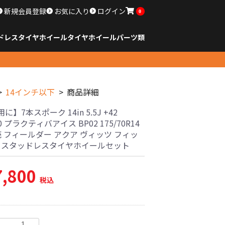
新規会員登録
お気に入り
ログイン
0
ドレスタイヤホイール
タイヤ
ホイール
パーツ類
のサイズ
ンチ以下
チ
チ
チ
チ
チ
チ
チ
チ
ンチ以上
すべてのサイズ
14インチ以下
15インチ
16インチ
17インチ
18インチ
19インチ
20インチ
21インチ
22インチ
23インチ以上
すべてのサイズ
14インチ以下
15インチ
16インチ
17インチ
18インチ
19インチ
20インチ
21インチ
22インチ
23インチ以上
すべてのパーツ
14インチ以下
商品詳細
に】7本スポーク 14in 5.5J +42
0 プラクティバアイス BP02 175/70R14
売 フィールダー アクア ヴィッツ フィッ
古 スタッドレスタイヤホイールセット
7,800
税込