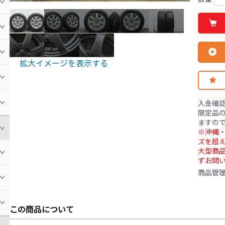
拡大イメージを表示する
入金確
限定品の
ますの
※沖縄・
ズを超え
大型商
ずお問
商品管
この商品について