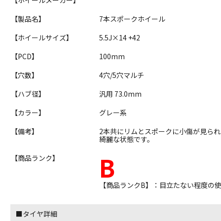
【製品名】
7本スポークホイール
【ホイールサイズ】
5.5J×14 +42
【PCD】
100mm
【穴数】
4穴/5穴マルチ
【ハブ径】
汎用 73.0mm
【カラー】
グレー系
【備考】
2本共にリムとスポークに小傷が見ら
綺麗な状態です。
B
【商品ランク】
【商品ランクB】：目立たない程度の
■タイヤ詳細