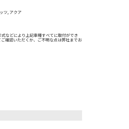
ッツ, アクア
年式などにより上記車種すべてに取付ができ
てご確認いただくか、ご不明な点は弊社までお