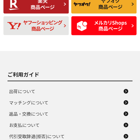
品
題のない中古品
残り溝も少なく、偏
使用感や目立つ傷が
D
D
磨耗がみられ、短期
あり、一般的な中古
間使用できるくらい
品
の中古品
使用感や大きな傷が
即タイヤ交換レベル
J
J
あり、落ちない汚れ
のタイヤ。ジャンク
がある。ジャンク品
品
ご利用ガイド
出荷について
マッチングについて
返品・交換について
お支払について
代引受取辞退(拒否)について