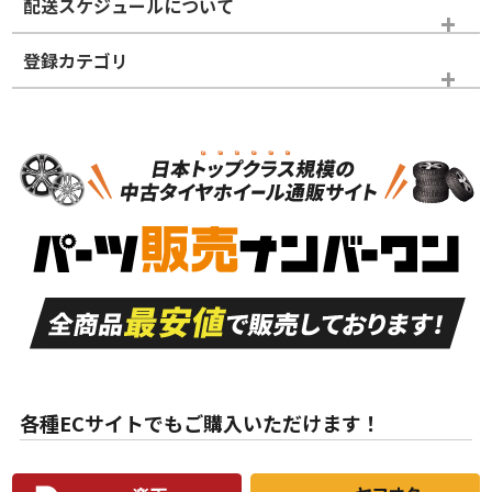
配送スケジュールについて
かじめご了承ください。
登録カテゴリ
ホイールランク
タイヤランク
スタッドレスタイヤのみ
N
N
スタッドレスタイヤのみ
19インチ
＞
新品・新品未使用品
新品・新品未使用品
新車外し品（新古
S
S
新車外し品（新古
品）、イボ・ライン
品）
付き
走行距離も少なく、
走行距離も少なく、
A
A
目立つ傷もほとんど
非常に状態の良い中
ない中古品
古品
目立たない程度の使
走行距離・偏磨耗は
B
B
用傷があるが、良質
少ない、劣化のほと
な中古品
んどない中古品
各種ECサイトでもご購入いただけます！
使用感や傷があり、
偏磨耗・劣化は感じ
C
C
比較的きれいな中古
られるが、使用に問