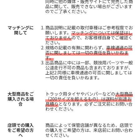
同時に他の媒体・販売サイトにて完売した商
品に関して、販売できない場合がございます
のでご了承ください。
マッチングに
商品説明に記載の取付車種はご参考程度でお
関して
願いします。
マッチングについては保証はし
ておりません
ので、お客様様自身でご確認く
ださい。
規格の記載の有無に関わらず、
車検通過の可
否に関しましては一切の責任を負いかねま
す。
出品商品に中には一部、競技用パーツや一般
公道走行不可の商品も含まれておりますが、
上記2.同様に車検通過の可否に関しましては
一切の責任を負いかねます。
大型商品をご
トラック用タイヤやバンパーなどの
大型商品
購入される場
（200サイズを超えるもの）は送料が別途お
合
見積り
となります。必ずご注文前にお問い合
わせください。
店頭での購入
商品によって保管店舗が異なるため、店頭で
をご希望の方
の購入をご希望の方は、来店前にお問い合わ
へ
せください。