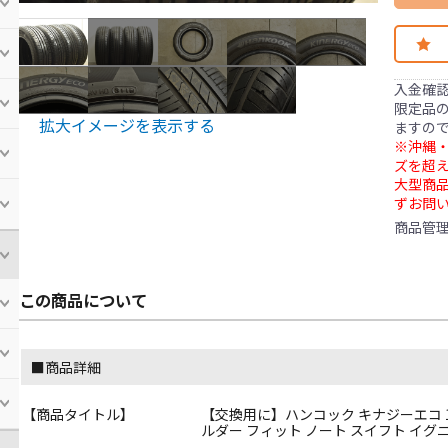
入金確
限定品の
拡大イメージを表示する
ますの
※沖縄・
ズを超え
大型商
ずお問
商品管
この商品について
■商品詳細
【商品タイトル】
【交換用に】ハンコック キナジーエコ 17
ルダー フィット ノート スイフト イグ