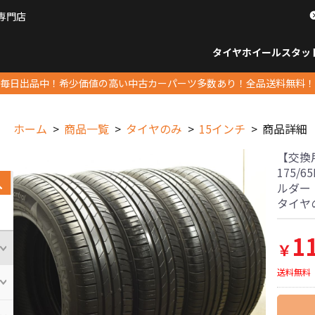
専門店
パーツ販売ナンバーワン
タイヤホイール
スタッ
すべてのサイズ
14インチ以下
15インチ
16インチ
17インチ
18インチ
19インチ
20インチ
21インチ
22インチ
23インチ以上
すべて
14イ
15イン
16イン
17イン
18イン
19イン
20イン
21イン
22イン
23イ
毎日出品中！希少価値の高い中古カーパーツ多数あり！全品送料無料！
ホーム
商品一覧
タイヤのみ
15インチ
商品詳細
【交換
175/
ルダー 
タイヤ
1
￥
送料無料