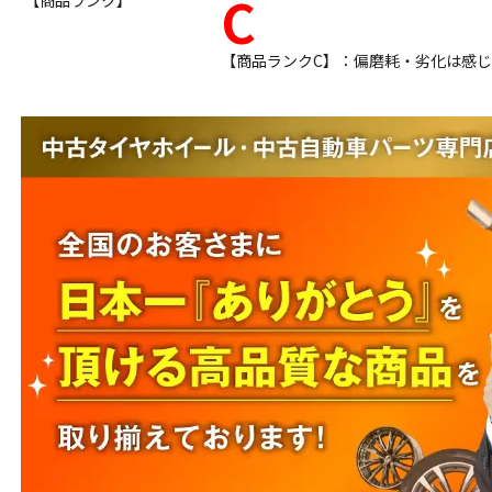
C
【商品ランク】
【商品ランクC】：偏磨耗・劣化は感