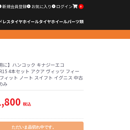
新規会員登録
お気に入り
ログイン
0
ドレスタイヤホイール
タイヤ
ホイール
パーツ類
のサイズ
ンチ以下
チ
チ
チ
チ
チ
チ
チ
チ
ンチ以上
すべてのサイズ
14インチ以下
15インチ
16インチ
17インチ
18インチ
19インチ
20インチ
21インチ
22インチ
23インチ以上
すべてのサイズ
14インチ以下
15インチ
16インチ
17インチ
18インチ
19インチ
20インチ
21インチ
22インチ
23インチ以上
すべてのパーツ
用に】ハンコック キナジーエコ
65R15 4本セット アクア ヴィッツ フィー
フィット ノート スイフト イグニス 中古
のみ
1,800
税込
ただいま品切れ中です。