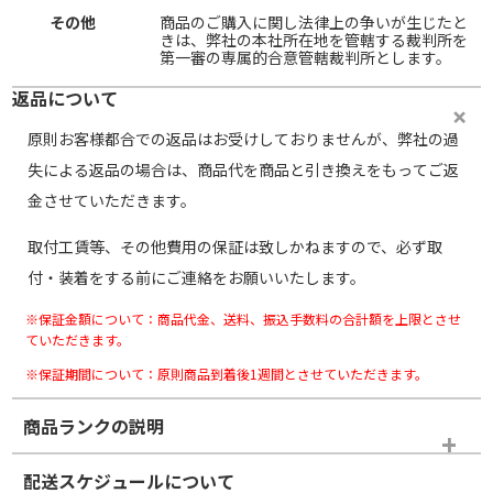
その他
商品のご購入に関し法律上の争いが生じたと
きは、弊社の本社所在地を管轄する裁判所を
第一審の専属的合意管轄裁判所とします。
返品について
原則お客様都合での返品はお受けしておりませんが、弊社の過
失による返品の場合は、商品代を商品と引き換えをもってご返
金させていただきます。
取付工賃等、その他費用の保証は致しかねますので、必ず取
付・装着をする前にご連絡をお願いいたします。
※保証金額について：商品代金、送料、振込手数料の合計額を上限とさせ
ていただきます。
※保証期間について：原則商品到着後1週間とさせていただきます。
商品ランクの説明
※商品ランクは出品者の主観により判断しておりますので、あら
配送スケジュールについて
かじめご了承ください。