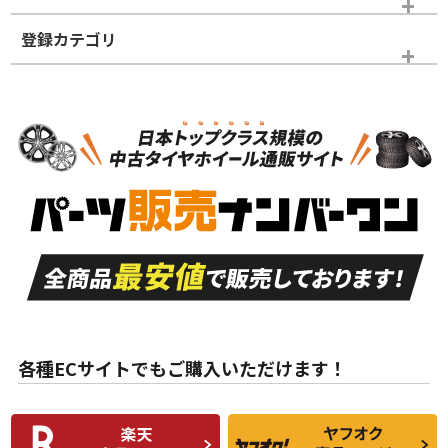
登録カテゴリ
ホイールランク
タイヤランク
タイヤホイールセット
N
N
タイヤホイールセット
16インチ
＞
新品・新品未使用品
新品・新品未使用品
新車外し品（新古
S
S
新車外し品（新古
品）、イボ・ライン
品）
付き
走行距離も少なく、
走行距離も少なく、
A
A
目立つ傷もほとんど
非常に状態の良い中
ない中古品
古品
目立たない程度の使
走行距離・偏磨耗は
B
B
用傷があるが、良質
少ない、劣化のほと
な中古品
んどない中古品
各種ECサイトでもご購入いただけます！
使用感や傷があり、
偏磨耗・劣化は感じ
C
C
比較的きれいな中古
られるが、使用に問
品
題のない中古品