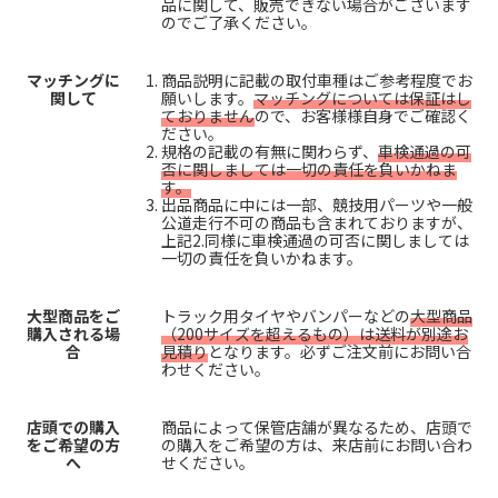
品に関して、販売できない場合がございます
のでご了承ください。
マッチングに
商品説明に記載の取付車種はご参考程度でお
関して
願いします。
マッチングについては保証はし
ておりません
ので、お客様様自身でご確認く
ださい。
規格の記載の有無に関わらず、
車検通過の可
否に関しましては一切の責任を負いかねま
す。
出品商品に中には一部、競技用パーツや一般
公道走行不可の商品も含まれておりますが、
上記2.同様に車検通過の可否に関しましては
一切の責任を負いかねます。
大型商品をご
トラック用タイヤやバンパーなどの
大型商品
購入される場
（200サイズを超えるもの）は送料が別途お
合
見積り
となります。必ずご注文前にお問い合
わせください。
店頭での購入
商品によって保管店舗が異なるため、店頭で
をご希望の方
の購入をご希望の方は、来店前にお問い合わ
へ
せください。