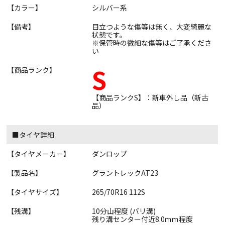
【カラー】
シルバー系
【備考】
目立つような傷等は無く、大変綺麗な
状態です。
※保管時の微細な傷等はご了承くださ
い
S
【商品ランク】
【商品ランクS】：新車外し品（新古
品）
■タイヤ詳細
【タイヤメーカー】
ダンロップ
【製品名】
グラントレックAT23
【タイヤサイズ】
265/70R16 112S
【残溝】
10分山程度 (バリ溝)
残り溝センター付近8.0ｍｍ程度