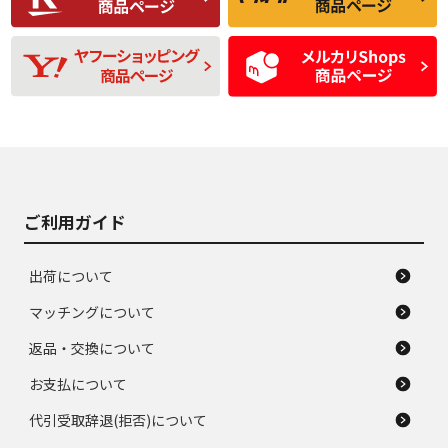
残り溝も少なく、偏
使用感や目立つ傷が
D
D
磨耗がみられ、短期
あり、一般的な中古
間使用できるくらい
品
の中古品
使用感や大きな傷が
即タイヤ交換レベル
J
J
あり、落ちない汚れ
のタイヤ。ジャンク
がある。ジャンク品
品
ご利用ガイド
出荷について
マッチングについて
返品・交換について
お支払について
代引受取辞退(拒否)について