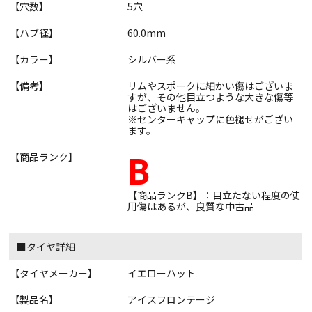
【穴数】
5穴
【ハブ径】
60.0mm
【カラー】
シルバー系
【備考】
リムやスポークに細かい傷はございま
すが、その他目立つような大きな傷等
はございません。
※センターキャップに色褪せがござい
ます。
B
【商品ランク】
【商品ランクB】：目立たない程度の使
用傷はあるが、良質な中古品
■タイヤ詳細
【タイヤメーカー】
イエローハット
【製品名】
アイスフロンテージ