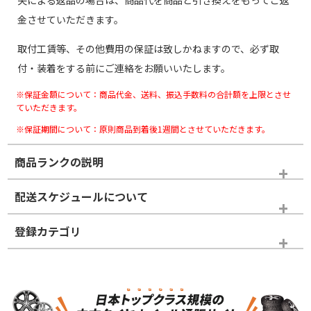
金させていただきます。
取付工賃等、その他費用の保証は致しかねますので、必ず取
付・装着をする前にご連絡をお願いいたします。
※保証金額について：商品代金、送料、振込手数料の合計額を上限とさせ
ていただきます。
※保証期間について：原則商品到着後1週間とさせていただきます。
商品ランクの説明
※商品ランクは出品者の主観により判断しておりますので、あら
配送スケジュールについて
かじめご了承ください。
登録カテゴリ
ホイールランク
タイヤランク
スタッドレスタイヤホイールセット
N
N
スタッドレスタイヤホイールセット
16インチ
＞
新品・新品未使用品
新品・新品未使用品