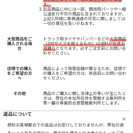
す。
出品商品に中には一部、競技用パーツや一般
公道走行不可の商品も含まれておりますが、
上記2.同様に車検通過の可否に関しましては
一切の責任を負いかねます。
大型商品をご
トラック用タイヤやバンパーなどの
大型商品
購入される場
（200サイズを超えるもの）は送料が別途お
合
見積り
となります。必ずご注文前にお問い合
わせください。
店頭での購入
商品によって保管店舗が異なるため、店頭で
をご希望の方
の購入をご希望の方は、来店前にお問い合わ
へ
せください。
その他
商品のご購入に関し法律上の争いが生じたと
きは、弊社の本社所在地を管轄する裁判所を
第一審の専属的合意管轄裁判所とします。
返品について
原則お客様都合での返品はお受けしておりませんが、弊社の過
失による返品の場合は、商品代を商品と引き換えをもってご返