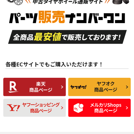
新車外し品（新古
S
S
新車外し品（新古
品）、イボ・ライン
品）
付き
走行距離も少なく、
走行距離も少なく、
A
A
目立つ傷もほとんど
非常に状態の良い中
ない中古品
古品
目立たない程度の使
走行距離・偏磨耗は
B
B
用傷があるが、良質
少ない、劣化のほと
な中古品
んどない中古品
各種ECサイトでもご購入いただけます！
使用感や傷があり、
偏磨耗・劣化は感じ
C
C
比較的きれいな中古
られるが、使用に問
品
題のない中古品
残り溝も少なく、偏
使用感や目立つ傷が
D
D
磨耗がみられ、短期
あり、一般的な中古
間使用できるくらい
品
の中古品
使用感や大きな傷が
即タイヤ交換レベル
J
J
あり、落ちない汚れ
のタイヤ。ジャンク