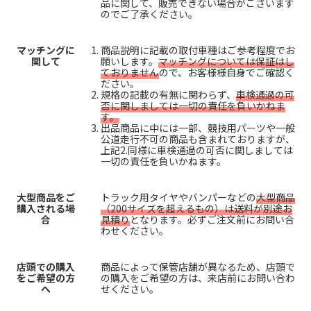
品に関して、販売できない場合がございます
のでご了承ください。
マッチングに
商品説明に記載の取付車種はご参考程度でお
関して
願いします。
マッチングについては保証はし
ておりません
ので、お客様様自身でご確認く
ださい。
規格の記載の有無に関わらず、
車検通過の可
否に関しましては一切の責任を負いかねま
す。
出品商品に中には一部、競技用パーツや一般
公道走行不可の商品も含まれておりますが、
上記2.同様に車検通過の可否に関しましては
一切の責任を負いかねます。
大型商品をご
トラック用タイヤやバンパーなどの
大型商品
購入される場
（200サイズを超えるもの）は送料が別途お
合
見積り
となります。必ずご注文前にお問い合
わせください。
店頭での購入
商品によって保管店舗が異なるため、店頭で
をご希望の方
の購入をご希望の方は、来店前にお問い合わ
へ
せください。