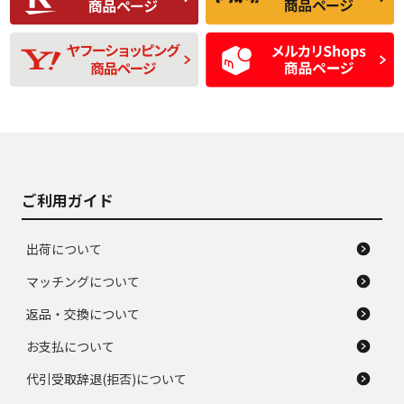
残り溝も少なく、偏
使用感や目立つ傷が
D
D
磨耗がみられ、短期
あり、一般的な中古
間使用できるくらい
品
の中古品
使用感や大きな傷が
即タイヤ交換レベル
J
J
あり、落ちない汚れ
のタイヤ。ジャンク
がある。ジャンク品
品
ご利用ガイド
出荷について
マッチングについて
返品・交換について
お支払について
代引受取辞退(拒否)について