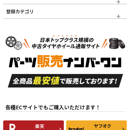
登録カテゴリ
ホイールランク
タイヤランク
タイヤのみ
N
N
タイヤのみ
14インチ以下
＞
新品・新品未使用品
新品・新品未使用品
新車外し品（新古
S
S
新車外し品（新古
品）、イボ・ライン
品）
付き
走行距離も少なく、
走行距離も少なく、
A
A
目立つ傷もほとんど
非常に状態の良い中
ない中古品
古品
目立たない程度の使
走行距離・偏磨耗は
B
B
用傷があるが、良質
少ない、劣化のほと
な中古品
んどない中古品
各種ECサイトでもご購入いただけます！
使用感や傷があり、
偏磨耗・劣化は感じ
C
C
比較的きれいな中古
られるが、使用に問
品
題のない中古品