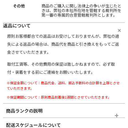
その他
商品のご購入に関し法律上の争いが生じたと
きは、弊社の本社所在地を管轄する裁判所を
第一審の専属的合意管轄裁判所とします。
返品について
原則お客様都合での返品はお受けしておりませんが、弊社の過
失による返品の場合は、商品代を商品と引き換えをもってご返
金させていただきます。
取付工賃等、その他費用の保証は致しかねますので、必ず取
付・装着をする前にご連絡をお願いいたします。
※保証金額について：商品代金、送料、振込手数料の合計額を上限とさせ
ていただきます。
※保証期間について：原則商品到着後1週間とさせていただきます。
商品ランクの説明
※商品ランクは出品者の主観により判断しておりますので、あら
配送スケジュールについて
かじめご了承ください。