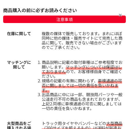
商品購入の前に必ずお読みください
注意事項
在庫に関して
複数の媒体で販売しております。まれにほぼ
同時に他の媒体・販売サイトにて完売した商
品に関して、販売できない場合がございます
のでご了承ください。
マッチングに
商品説明に記載の取付車種はご参考程度でお
関して
願いします。
マッチングについては保証はし
ておりません
ので、お客様様自身でご確認く
ださい。
規格の記載の有無に関わらず、
車検通過の可
否に関しましては一切の責任を負いかねま
す。
出品商品に中には一部、競技用パーツや一般
公道走行不可の商品も含まれておりますが、
上記2.同様に車検通過の可否に関しましては
一切の責任を負いかねます。
大型商品をご
トラック用タイヤやバンパーなどの
大型商品
購入される場
（200サイズを超えるもの）は送料が別途お