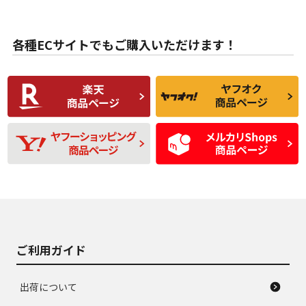
目立たない程度の使
走行距離・偏磨耗は
B
B
用傷があるが、良質
少ない、劣化のほと
な中古品
んどない中古品
各種ECサイトでもご購入いただけます！
使用感や傷があり、
偏磨耗・劣化は感じ
C
C
比較的きれいな中古
られるが、使用に問
品
題のない中古品
残り溝も少なく、偏
使用感や目立つ傷が
D
D
磨耗がみられ、短期
あり、一般的な中古
間使用できるくらい
品
の中古品
使用感や大きな傷が
即タイヤ交換レベル
J
J
あり、落ちない汚れ
のタイヤ。ジャンク
がある。ジャンク品
品
ご利用ガイド
出荷について