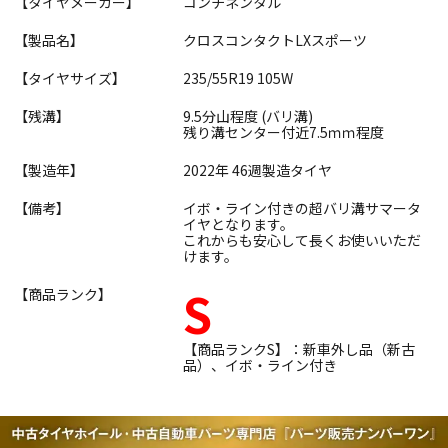
【タイヤメーカー】
コンチネンタル
【製品名】
クロスコンタクトLXスポーツ
【タイヤサイズ】
235/55R19 105W
【残溝】
9.5分山程度 (バリ溝)
残り溝センター付近7.5ｍｍ程度
【製造年】
2022年 46週製造タイヤ
【備考】
イボ・ライン付きの超バリ溝サマータ
イヤとなります。
これからも安心して長くお使いいただ
けます。
S
【商品ランク】
【商品ランクS】：新車外し品（新古
品）、イボ・ライン付き