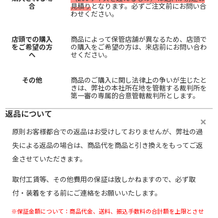
合
見積り
となります。必ずご注文前にお問い合
わせください。
店頭での購入
商品によって保管店舗が異なるため、店頭で
をご希望の方
の購入をご希望の方は、来店前にお問い合わ
へ
せください。
その他
商品のご購入に関し法律上の争いが生じたと
きは、弊社の本社所在地を管轄する裁判所を
第一審の専属的合意管轄裁判所とします。
返品について
原則お客様都合での返品はお受けしておりませんが、弊社の過
失による返品の場合は、商品代を商品と引き換えをもってご返
金させていただきます。
取付工賃等、その他費用の保証は致しかねますので、必ず取
付・装着をする前にご連絡をお願いいたします。
※保証金額について：商品代金、送料、振込手数料の合計額を上限とさせ