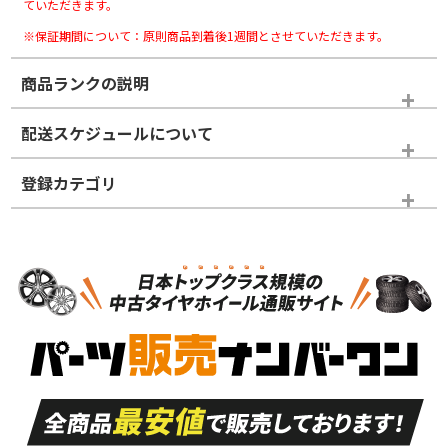
ていただきます。
※保証期間について：原則商品到着後1週間とさせていただきます。
商品ランクの説明
※商品ランクは出品者の主観により判断しておりますので、あら
配送スケジュールについて
かじめご了承ください。
登録カテゴリ
ホイールランク
タイヤランク
タイヤのみ
N
N
タイヤのみ
19インチ
＞
新品・新品未使用品
新品・新品未使用品
新車外し品（新古
S
S
新車外し品（新古
品）、イボ・ライン
品）
付き
走行距離も少なく、
走行距離も少なく、
A
A
目立つ傷もほとんど
非常に状態の良い中
ない中古品
古品