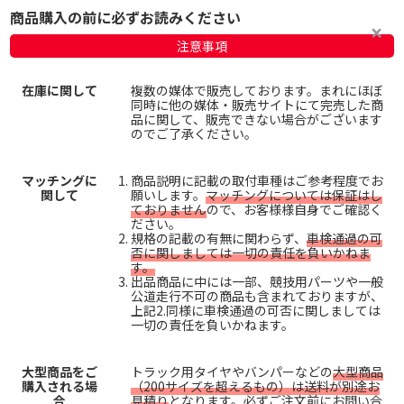
商品購入の前に必ずお読みください
注意事項
在庫に関して
複数の媒体で販売しております。まれにほぼ
同時に他の媒体・販売サイトにて完売した商
品に関して、販売できない場合がございます
のでご了承ください。
マッチングに
商品説明に記載の取付車種はご参考程度でお
関して
願いします。
マッチングについては保証はし
ておりません
ので、お客様様自身でご確認く
ださい。
規格の記載の有無に関わらず、
車検通過の可
否に関しましては一切の責任を負いかねま
す。
出品商品に中には一部、競技用パーツや一般
公道走行不可の商品も含まれておりますが、
上記2.同様に車検通過の可否に関しましては
一切の責任を負いかねます。
大型商品をご
トラック用タイヤやバンパーなどの
大型商品
購入される場
（200サイズを超えるもの）は送料が別途お
合
見積り
となります。必ずご注文前にお問い合