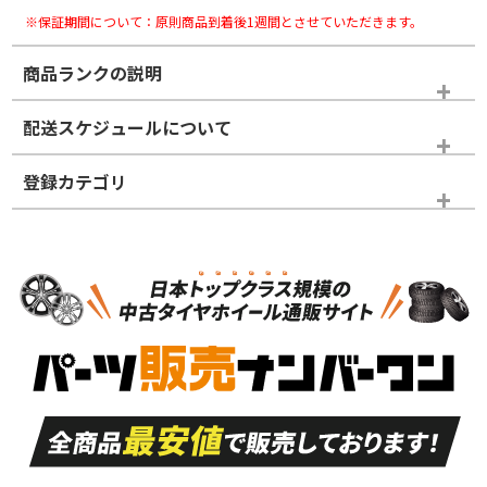
※保証期間について：原則商品到着後1週間とさせていただきます。
商品ランクの説明
※商品ランクは出品者の主観により判断しておりますので、あら
配送スケジュールについて
かじめご了承ください。
登録カテゴリ
ホイールランク
タイヤランク
スタッドレスタイヤのみ
N
N
スタッドレスタイヤのみ
19インチ
＞
新品・新品未使用品
新品・新品未使用品
新車外し品（新古
S
S
新車外し品（新古
品）、イボ・ライン
品）
付き
走行距離も少なく、
走行距離も少なく、
A
A
目立つ傷もほとんど
非常に状態の良い中
ない中古品
古品