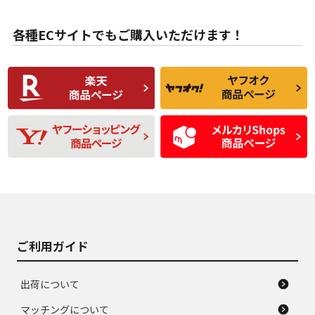
目立たない程度の使
走行距離・偏磨耗は
B
B
用傷があるが、良質
少ない、劣化のほと
な中古品
んどない中古品
各種ECサイトでもご購入いただけます！
使用感や傷があり、
偏磨耗・劣化は感じ
C
C
比較的きれいな中古
られるが、使用に問
品
題のない中古品
残り溝も少なく、偏
使用感や目立つ傷が
D
D
磨耗がみられ、短期
あり、一般的な中古
間使用できるくらい
品
の中古品
使用感や大きな傷が
即タイヤ交換レベル
J
J
あり、落ちない汚れ
のタイヤ。ジャンク
がある。ジャンク品
品
ご利用ガイド
出荷について
マッチングについて