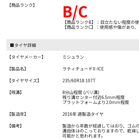
B/C
【商品ランク】
【商品ランクB】：目立たない程度の
【商品ランクC】：使用感や傷があり
■タイヤ詳細
【タイヤメーカー】
ミシュラン
【製品名】
ラティチュードX-ICE
【タイヤサイズ】
235/60R18 107T
【残溝】
8分山程度 (バリ溝)
残り溝センター付近6.5ｍｍ程度
プラットフォームより2.0ｍｍ程度
【製造年】
2016年 週製造タイヤ
【備考】
製造から年数が経過してはおり、ゴム
溝自体はのこっておりますので、乾燥
可能かと思われます。