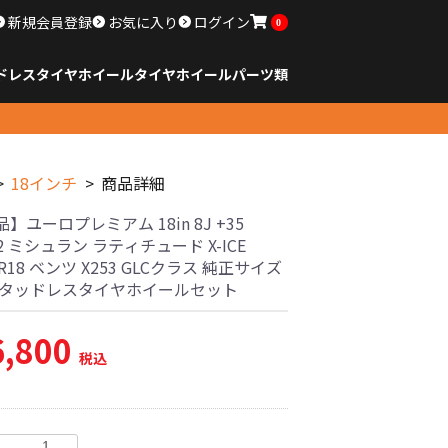
新規会員登録
お気に入り
ログイン
0
ドレスタイヤホイール
タイヤ
ホイール
パーツ類
のサイズ
ンチ以下
チ
チ
チ
チ
チ
チ
チ
チ
ンチ以上
すべてのサイズ
14インチ以下
15インチ
16インチ
17インチ
18インチ
19インチ
20インチ
21インチ
22インチ
23インチ以上
すべてのサイズ
14インチ以下
15インチ
16インチ
17インチ
18インチ
19インチ
20インチ
21インチ
22インチ
23インチ以上
すべてのパーツ
18インチ
商品詳細
】ユーロプレミアム 18in 8J +35
12 ミシュラン ラティチュード X-ICE
0R18 ベンツ X253 GLCクラス 純正サイズ
スタッドレスタイヤホイールセット
6,800
税込