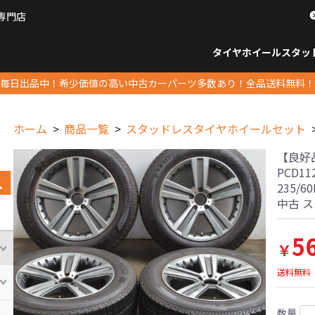
専門店
パーツ販売ナンバーワン
タイヤホイール
スタッ
すべてのサイズ
14インチ以下
15インチ
16インチ
17インチ
18インチ
19インチ
20インチ
21インチ
22インチ
23インチ以上
すべて
14イ
15イン
16イン
17イン
18イン
19イン
20イン
21イン
22イン
23イ
毎日出品中！希少価値の高い中古カーパーツ多数あり！全品送料無料！
ホーム
商品一覧
スタッドレスタイヤホイールセット
【良好品
PCD1
235/6
中古 
5
￥
送料無料
数量