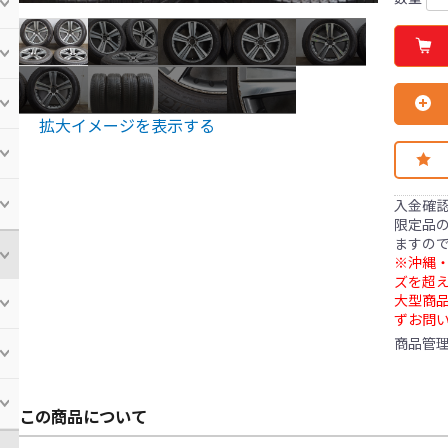
拡大イメージを表示する
入金確
限定品の
ますの
※沖縄・
ズを超え
大型商
ずお問
商品管
この商品について