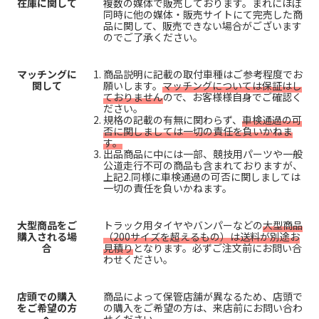
在庫に関して
複数の媒体で販売しております。まれにほぼ
同時に他の媒体・販売サイトにて完売した商
品に関して、販売できない場合がございます
のでご了承ください。
マッチングに
商品説明に記載の取付車種はご参考程度でお
関して
願いします。
マッチングについては保証はし
ておりません
ので、お客様様自身でご確認く
ださい。
規格の記載の有無に関わらず、
車検通過の可
否に関しましては一切の責任を負いかねま
す。
出品商品に中には一部、競技用パーツや一般
公道走行不可の商品も含まれておりますが、
上記2.同様に車検通過の可否に関しましては
一切の責任を負いかねます。
大型商品をご
トラック用タイヤやバンパーなどの
大型商品
購入される場
（200サイズを超えるもの）は送料が別途お
合
見積り
となります。必ずご注文前にお問い合
わせください。
店頭での購入
商品によって保管店舗が異なるため、店頭で
をご希望の方
の購入をご希望の方は、来店前にお問い合わ