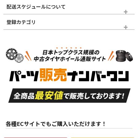
※商品ランクは出品者の主観により判断しておりますので、あら
配送スケジュールについて
かじめご了承ください。
登録カテゴリ
ホイールランク
タイヤランク
タイヤのみ
N
N
タイヤのみ
15インチ
＞
新品・新品未使用品
新品・新品未使用品
新車外し品（新古
S
S
新車外し品（新古
品）、イボ・ライン
品）
付き
走行距離も少なく、
走行距離も少なく、
A
A
目立つ傷もほとんど
非常に状態の良い中
ない中古品
古品
目立たない程度の使
走行距離・偏磨耗は
B
B
用傷があるが、良質
少ない、劣化のほと
な中古品
んどない中古品
各種ECサイトでもご購入いただけます！
使用感や傷があり、
偏磨耗・劣化は感じ