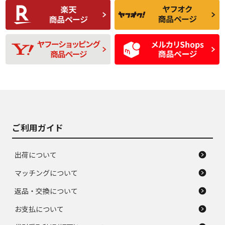
C
C
比較的きれいな中古
られるが、使用に問
品
題のない中古品
残り溝も少なく、偏
使用感や目立つ傷が
D
D
磨耗がみられ、短期
あり、一般的な中古
間使用できるくらい
品
の中古品
使用感や大きな傷が
即タイヤ交換レベル
J
J
あり、落ちない汚れ
のタイヤ。ジャンク
がある。ジャンク品
品
ご利用ガイド
出荷について
マッチングについて
返品・交換について
お支払について