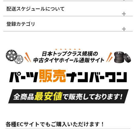
※商品ランクは出品者の主観により判断しておりますので、あら
配送スケジュールについて
かじめご了承ください。
登録カテゴリ
ホイールランク
タイヤランク
タイヤホイールセット
N
N
タイヤホイールセット
19インチ
＞
新品・新品未使用品
新品・新品未使用品
新車外し品（新古
S
S
新車外し品（新古
品）、イボ・ライン
品）
付き
走行距離も少なく、
走行距離も少なく、
A
A
目立つ傷もほとんど
非常に状態の良い中
ない中古品
古品
目立たない程度の使
走行距離・偏磨耗は
B
B
用傷があるが、良質
少ない、劣化のほと
な中古品
んどない中古品
各種ECサイトでもご購入いただけます！