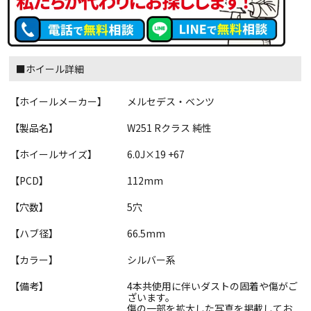
■ホイール詳細
【ホイールメーカー】
メルセデス・ベンツ
【製品名】
W251 Rクラス 純性
【ホイールサイズ】
6.0J×19 +67
【PCD】
112mm
【穴数】
5穴
【ハブ径】
66.5mm
【カラー】
シルバー系
【備考】
4本共使用に伴いダストの固着や傷がご
ざいます。
傷の一部を拡大した写真を掲載してお