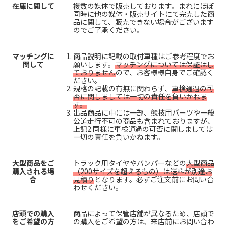
在庫に関して
複数の媒体で販売しております。まれにほぼ
同時に他の媒体・販売サイトにて完売した商
品に関して、販売できない場合がございます
のでご了承ください。
マッチングに
商品説明に記載の取付車種はご参考程度でお
関して
願いします。
マッチングについては保証はし
ておりません
ので、お客様様自身でご確認く
ださい。
規格の記載の有無に関わらず、
車検通過の可
否に関しましては一切の責任を負いかねま
す。
出品商品に中には一部、競技用パーツや一般
公道走行不可の商品も含まれておりますが、
上記2.同様に車検通過の可否に関しましては
一切の責任を負いかねます。
大型商品をご
トラック用タイヤやバンパーなどの
大型商品
購入される場
（200サイズを超えるもの）は送料が別途お
合
見積り
となります。必ずご注文前にお問い合
わせください。
店頭での購入
商品によって保管店舗が異なるため、店頭で
をご希望の方
の購入をご希望の方は、来店前にお問い合わ