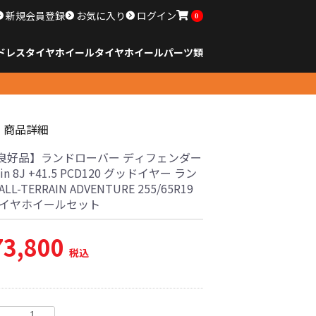
新規会員登録
お気に入り
ログイン
0
ドレスタイヤホイール
タイヤ
ホイール
パーツ類
のサイズ
ンチ以下
チ
チ
チ
チ
チ
チ
チ
チ
ンチ以上
すべてのサイズ
14インチ以下
15インチ
16インチ
17インチ
18インチ
19インチ
20インチ
21インチ
22インチ
23インチ以上
すべてのサイズ
14インチ以下
15インチ
16インチ
17インチ
18インチ
19インチ
20インチ
21インチ
22インチ
23インチ以上
すべてのパーツ
商品詳細
良好品】ランドローバー ディフェンダー
in 8J +41.5 PCD120 グッドイヤー ラン
LL-TERRAIN ADVENTURE 255/65R19
タイヤホイールセット
73,800
税込