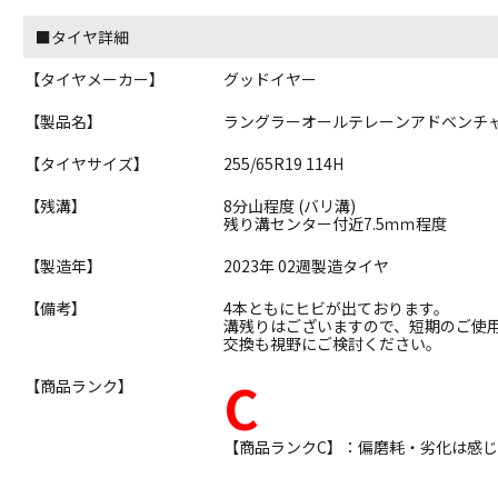
■タイヤ詳細
【タイヤメーカー】
グッドイヤー
【製品名】
ラングラーオールテレーンアドベンチ
【タイヤサイズ】
255/65R19 114H
【残溝】
8分山程度 (バリ溝)
残り溝センター付近7.5ｍｍ程度
【製造年】
2023年 02週製造タイヤ
【備考】
4本ともにヒビが出ております。
溝残りはございますので、短期のご使
交換も視野にご検討ください。
C
【商品ランク】
【商品ランクC】：偏磨耗・劣化は感