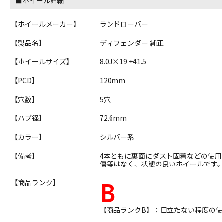
■ホイール詳細
【ホイールメーカー】
ランドローバー
【製品名】
ディフェンダー 純正
【ホイールサイズ】
8.0J×19 +41.5
【PCD】
120mm
【穴数】
5穴
【ハブ径】
72.6mm
【カラー】
シルバー系
【備考】
4本ともに裏面にダスト固着などの使
傷等はなく、状態の良いホイールです
B
【商品ランク】
【商品ランクB】：目立たない程度の