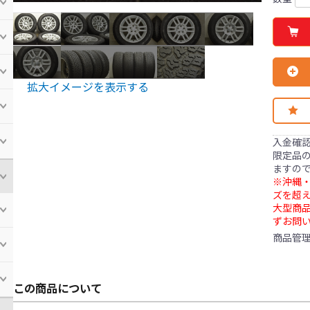
拡大イメージを表示する
入金確
限定品の
ますの
※沖縄・
ズを超え
大型商
ずお問
商品管
この商品について