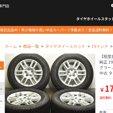
専門店
パーツ販売ナンバーワン
タイヤホイール
スタッ
すべてのサイズ
14インチ以下
15インチ
16インチ
17インチ
18インチ
19インチ
20インチ
21インチ
22インチ
23インチ以上
すべて
14イ
15イン
16イン
17イン
18イン
19イン
20イン
21イン
22イン
23イ
毎日出品中！希少価値の高い中古カーパーツ多数あり！全品送料無料！
ホーム
商品一覧
タイヤホイールセット
19インチ
【程度
純正 19
グラー A
中古 
1
￥
送料無料
数量