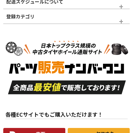
配送スケジュールについて
かじめご了承ください。
登録カテゴリ
ホイールランク
タイヤランク
タイヤのみ
N
N
タイヤのみ
20インチ
＞
新品・新品未使用品
新品・新品未使用品
新車外し品（新古
S
S
新車外し品（新古
品）、イボ・ライン
品）
付き
走行距離も少なく、
走行距離も少なく、
A
A
目立つ傷もほとんど
非常に状態の良い中
ない中古品
古品
目立たない程度の使
走行距離・偏磨耗は
B
B
用傷があるが、良質
少ない、劣化のほと
な中古品
んどない中古品
各種ECサイトでもご購入いただけます！
使用感や傷があり、
偏磨耗・劣化は感じ
C
C
比較的きれいな中古
られるが、使用に問