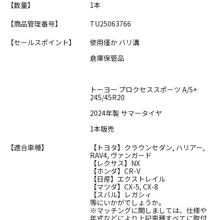
【数量】
1本
【商品管理番号】
TU25063766
【セールスポイント】
使用僅か バリ溝
倉庫保管品
トーヨー プロクセススポーツ A/S+
245/45R20
2024年製 サマータイヤ
1本販売
【適合車種】
【トヨタ】クラウンセダン, ハリアー,
RAV4, ヴァンガード
【レクサス】NX
【ホンダ】CR-V
【日産】エクストレイル
【マツダ】CX-5, CX-8
【スバル】レガシィ
等にいかがでしょうか。
※マッチングに関しましては、仕様や
年式などにより上記車種すべてに取付