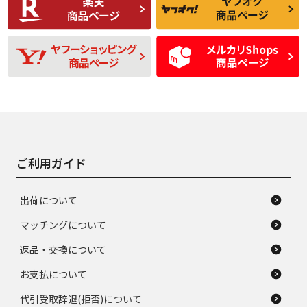
品
題のない中古品
残り溝も少なく、偏
使用感や目立つ傷が
D
D
磨耗がみられ、短期
あり、一般的な中古
間使用できるくらい
品
の中古品
使用感や大きな傷が
即タイヤ交換レベル
J
J
あり、落ちない汚れ
のタイヤ。ジャンク
がある。ジャンク品
品
ご利用ガイド
出荷について
マッチングについて
返品・交換について
お支払について
代引受取辞退(拒否)について