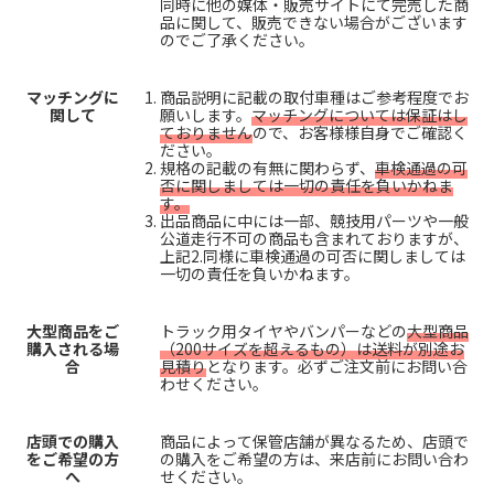
同時に他の媒体・販売サイトにて完売した商
品に関して、販売できない場合がございます
のでご了承ください。
マッチングに
商品説明に記載の取付車種はご参考程度でお
関して
願いします。
マッチングについては保証はし
ておりません
ので、お客様様自身でご確認く
ださい。
規格の記載の有無に関わらず、
車検通過の可
否に関しましては一切の責任を負いかねま
す。
出品商品に中には一部、競技用パーツや一般
公道走行不可の商品も含まれておりますが、
上記2.同様に車検通過の可否に関しましては
一切の責任を負いかねます。
大型商品をご
トラック用タイヤやバンパーなどの
大型商品
購入される場
（200サイズを超えるもの）は送料が別途お
合
見積り
となります。必ずご注文前にお問い合
わせください。
店頭での購入
商品によって保管店舗が異なるため、店頭で
をご希望の方
の購入をご希望の方は、来店前にお問い合わ
へ
せください。