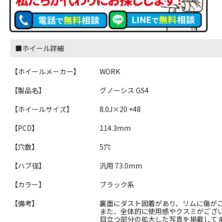
■ホイール詳細
【ホイールメーカー】
WORK
【製品名】
グノーシス GS4
【ホイールサイズ】
8.0J×20 +48
【PCD】
114.3mm
【穴数】
5穴
【ハブ径】
汎用 73.0mm
【カラー】
ブラック系
【備考】
裏面にダスト固着があり、リムに傷が
また、全体的に使用感やクスミがござ
目立つ部分の拡大した写真を掲載して