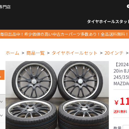
専門店
パーツ販売ナンバーワン
タイヤホイール
スタッ
すべてのサイズ
14インチ以下
15インチ
16インチ
17インチ
18インチ
19インチ
20インチ
21インチ
22インチ
23インチ以上
すべて
14イ
15イン
16イン
17イン
18イン
19イン
20イン
21イン
22イン
23イ
毎日出品中！希少価値の高い中古カーパーツ多数あり！全品送料無料！
ホーム
商品一覧
タイヤホイールセット
20インチ
【202
20in 8
245/
MAZD
1
￥
送料無料
数量