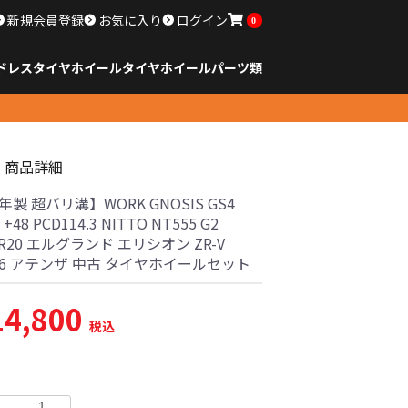
新規会員登録
お気に入り
ログイン
0
ドレスタイヤホイール
タイヤ
ホイール
パーツ類
のサイズ
ンチ以下
チ
チ
チ
チ
チ
チ
チ
チ
ンチ以上
すべてのサイズ
14インチ以下
15インチ
16インチ
17インチ
18インチ
19インチ
20インチ
21インチ
22インチ
23インチ以上
すべてのサイズ
14インチ以下
15インチ
16インチ
17インチ
18インチ
19インチ
20インチ
21インチ
22インチ
23インチ以上
すべてのパーツ
商品詳細
4年製 超バリ溝】WORK GNOSIS GS4
J +48 PCD114.3 NITTO NT555 G2
35R20 エルグランド エリシオン ZR-V
A6 アテンザ 中古 タイヤホイールセット
14,800
税込