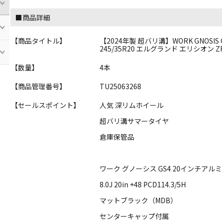
■商品詳細
【商品タイトル】
【2024年製 超バリ溝】WORK GNOSIS GS4 
245/35R20 エルグランド エリシオン ZR
【数量】
4本
【商品管理番号】
TU25063268
【セールスポイント】
人気 深リムホイール
超バリ溝サマータイヤ
倉庫保管品
ワーク グノーシス GS4 20インチアル
8.0J 20in +48 PCD114.3/5H
マットブラック（MDB）
センターキャップ付属