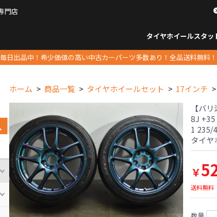
専門店
パーツ販売ナンバーワン
タイヤホイール
スタッ
すべてのサイズ
14インチ以下
15インチ
16インチ
17インチ
18インチ
19インチ
20インチ
21インチ
22インチ
23インチ以上
すべて
14イ
15イン
16イン
17イン
18イン
19イン
20イン
21イン
22イン
23イ
毎日出品中！希少価値の高い中古カーパーツ多数あり！全品送料無料！
ホーム
商品一覧
タイヤホイールセット
17インチ
【バリ溝】
8J +
1 235
タイヤ
5
￥
送料無料
数量