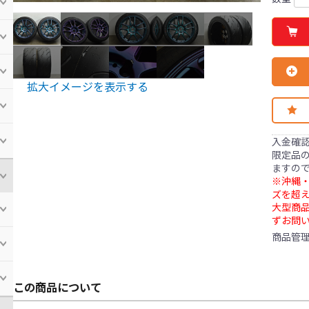
拡大イメージを表示する
入金確
限定品の
ますの
※沖縄・
ズを超え
大型商
ずお問
商品管
この商品について