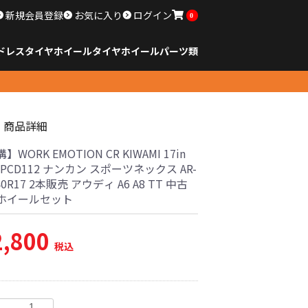
新規会員登録
お気に入り
ログイン
0
ドレスタイヤホイール
タイヤ
ホイール
パーツ類
のサイズ
ンチ以下
チ
チ
チ
チ
チ
チ
チ
チ
ンチ以上
すべてのサイズ
14インチ以下
15インチ
16インチ
17インチ
18インチ
19インチ
20インチ
21インチ
22インチ
23インチ以上
すべてのサイズ
14インチ以下
15インチ
16インチ
17インチ
18インチ
19インチ
20インチ
21インチ
22インチ
23インチ以上
すべてのパーツ
商品詳細
WORK EMOTION CR KIWAMI 17in
35 PCD112 ナンカン スポーツネックス AR-
/40R17 2本販売 アウディ A6 A8 TT 中古
ホイールセット
2,800
税込