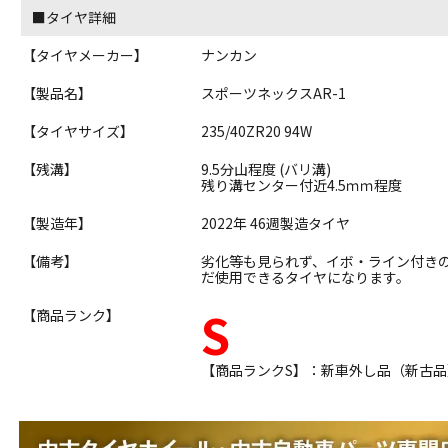
■タイヤ詳細
【タイヤメーカー】
ナンカン
【製品名】
スポーツネックスAR-1
【タイヤサイズ】
235/40ZR20 94W
【残溝】
9.5分山程度 (バリ溝)
残り溝センター付近4.5ｍｍ程度
【製造年】
2022年 46週製造タイヤ
【備考】
劣化等も見られず、イボ・ライン付き
だ使用できるタイヤになります。
S
【商品ランク】
【商品ランクS】：新車外し品（新古