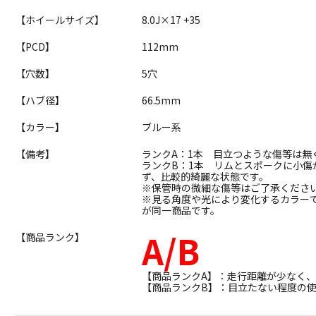
【ホイールサイズ】
8.0J×17 +35
【PCD】
112mm
【穴数】
5穴
【ハブ径】
66.5mm
【カラー】
ブルー系
【備考】
ランクA：1本 目立つような傷等は無
ランクB：1本 リムとスポークに小
ず、比較的綺麗な状態です。
※保管時の微細な傷等はご了承くださ
※見る角度や光により変化するカラー
が同一商品です。
A/B
【商品ランク】
【商品ランクA】：走行距離が少なく
【商品ランクB】：目立たない程度の