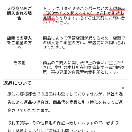
大型商品をご
トラック用タイヤやバンパーなどの
大型商品
購入される場
（200サイズを超えるもの）は送料が別途お
合
見積り
となります。必ずご注文前にお問い合
わせください。
店頭での購入
商品によって保管店舗が異なるため、店頭で
をご希望の方
の購入をご希望の方は、来店前にお問い合わ
へ
せください。
その他
商品のご購入に関し法律上の争いが生じたと
きは、弊社の本社所在地を管轄する裁判所を
第一審の専属的合意管轄裁判所とします。
返品について
原則お客様都合での返品はお受けしておりませんが、弊社の過
失による返品の場合は、商品代を商品と引き換えをもってご返
金させていただきます。
取付工賃等、その他費用の保証は致しかねますので、必ず取
付・装着をする前にご連絡をお願いいたします。