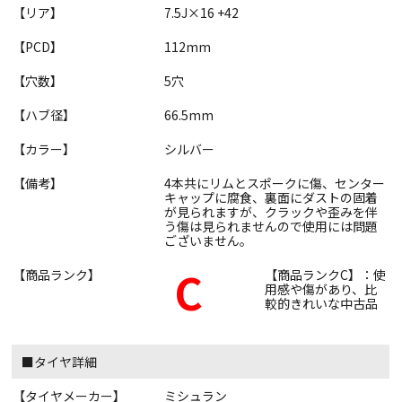
【リア】
7.5J×16 +42
【PCD】
112mm
【穴数】
5穴
【ハブ径】
66.5mm
【カラー】
シルバー
【備考】
4本共にリムとスポークに傷、センター
キャップに腐食、裏面にダストの固着
が見られますが、クラックや歪みを伴
う傷は見られませんので使用には問題
ございません。
C
【商品ランク】
【商品ランクC】：使
用感や傷があり、比
較的きれいな中古品
■タイヤ詳細
【タイヤメーカー】
ミシュラン