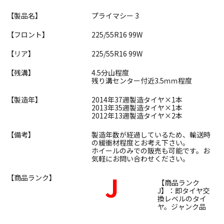
【製品名】
プライマシー 3
【フロント】
225/55R16 99W
【リア】
225/55R16 99W
【残溝】
4.5分山程度
残り溝センター付近3.5ｍｍ程度
【製造年】
2014年37週製造タイヤ×1本
2013年35週製造タイヤ×1本
2012年13週製造タイヤ×2本
【備考】
製造年数が経過しているため、輸送時
の緩衝材程度とお考え下さい。
ホイールのみでの販売も可能です。お
気軽にお問い合わせください。
J
【商品ランク】
【商品ランク
J】：即タイヤ交
換レベルのタイ
ヤ。ジャンク品