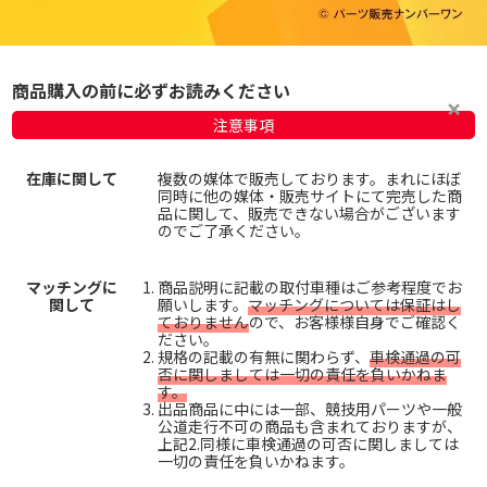
商品購入の前に必ずお読みください
注意事項
在庫に関して
複数の媒体で販売しております。まれにほぼ
同時に他の媒体・販売サイトにて完売した商
品に関して、販売できない場合がございます
のでご了承ください。
マッチングに
商品説明に記載の取付車種はご参考程度でお
関して
願いします。
マッチングについては保証はし
ておりません
ので、お客様様自身でご確認く
ださい。
規格の記載の有無に関わらず、
車検通過の可
否に関しましては一切の責任を負いかねま
す。
出品商品に中には一部、競技用パーツや一般
公道走行不可の商品も含まれておりますが、
上記2.同様に車検通過の可否に関しましては
一切の責任を負いかねます。