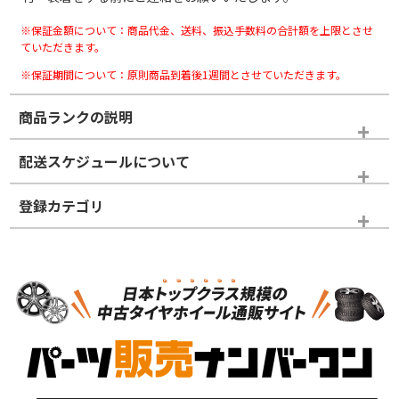
※保証金額について：商品代金、送料、振込手数料の合計額を上限とさせ
ていただきます。
※保証期間について：原則商品到着後1週間とさせていただきます。
商品ランクの説明
※商品ランクは出品者の主観により判断しておりますので、あら
配送スケジュールについて
かじめご了承ください。
登録カテゴリ
ホイールランク
タイヤランク
タイヤホイールセット
N
N
タイヤホイールセット
16インチ
＞
新品・新品未使用品
新品・新品未使用品
新車外し品（新古
S
S
新車外し品（新古
品）、イボ・ライン
品）
付き
走行距離も少なく、
走行距離も少なく、