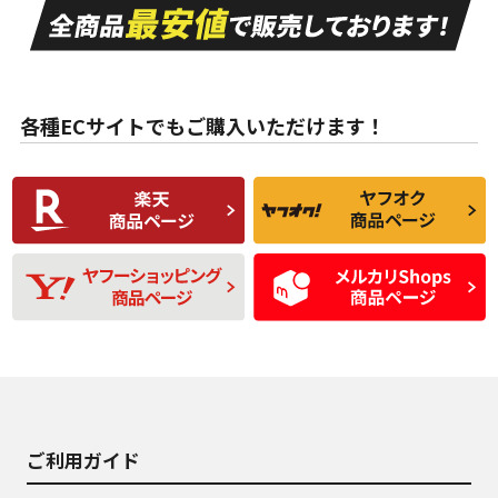
A
A
目立つ傷もほとんど
非常に状態の良い中
ない中古品
古品
目立たない程度の使
走行距離・偏磨耗は
B
B
用傷があるが、良質
少ない、劣化のほと
な中古品
んどない中古品
各種ECサイトでもご購入いただけます！
使用感や傷があり、
偏磨耗・劣化は感じ
C
C
比較的きれいな中古
られるが、使用に問
品
題のない中古品
残り溝も少なく、偏
使用感や目立つ傷が
D
D
磨耗がみられ、短期
あり、一般的な中古
間使用できるくらい
品
の中古品
使用感や大きな傷が
即タイヤ交換レベル
J
J
あり、落ちない汚れ
のタイヤ。ジャンク
がある。ジャンク品
品
ご利用ガイド