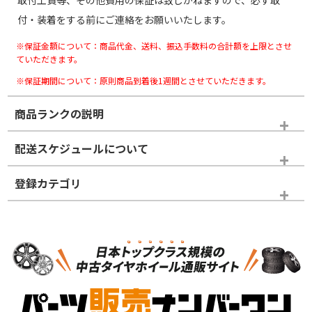
取付工賃等、その他費用の保証は致しかねますので、必ず取
付・装着をする前にご連絡をお願いいたします。
※保証金額について：商品代金、送料、振込手数料の合計額を上限とさせ
ていただきます。
※保証期間について：原則商品到着後1週間とさせていただきます。
商品ランクの説明
※商品ランクは出品者の主観により判断しておりますので、あら
配送スケジュールについて
かじめご了承ください。
登録カテゴリ
ホイールランク
タイヤランク
タイヤホイールセット
N
N
タイヤホイールセット
16インチ
＞
新品・新品未使用品
新品・新品未使用品
新車外し品（新古
S
S
新車外し品（新古
品）、イボ・ライン
品）
付き