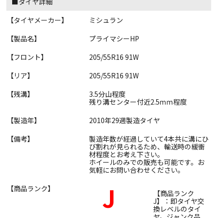
■タイヤ詳細
【タイヤメーカー】
ミシュラン
【製品名】
プライマシーHP
【フロント】
205/55R16 91W
【リア】
205/55R16 91W
【残溝】
3.5分山程度
残り溝センター付近2.5ｍｍ程度
【製造年】
2010年29週製造タイヤ
【備考】
製造年数が経過していて4本共に溝にひ
び割れが見られるため、輸送時の緩衝
材程度とお考え下さい。
ホイールのみでの販売も可能です。お
気軽にお問い合わせください。
J
【商品ランク】
【商品ランク
J】：即タイヤ交
換レベルのタイ
ヤ。ジャンク品