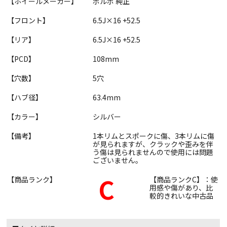
【ホイールメーカー】
ボルボ 純正
【フロント】
6.5J×16 +52.5
【リア】
6.5J×16 +52.5
【PCD】
108mm
【穴数】
5穴
【ハブ径】
63.4mm
【カラー】
シルバー
【備考】
1本リムとスポークに傷、3本リムに傷
が見られますが、クラックや歪みを伴
う傷は見られませんので使用には問題
ございません。
C
【商品ランク】
【商品ランクC】：使
用感や傷があり、比
較的きれいな中古品