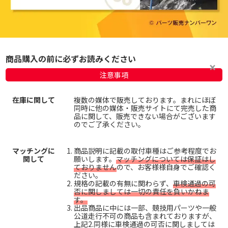
商品購入の前に必ずお読みください
注意事項
在庫に関して
複数の媒体で販売しております。まれにほぼ
同時に他の媒体・販売サイトにて完売した商
品に関して、販売できない場合がございます
のでご了承ください。
マッチングに
商品説明に記載の取付車種はご参考程度でお
関して
願いします。
マッチングについては保証はし
ておりません
ので、お客様様自身でご確認く
ださい。
規格の記載の有無に関わらず、
車検通過の可
否に関しましては一切の責任を負いかねま
す。
出品商品に中には一部、競技用パーツや一般
公道走行不可の商品も含まれておりますが、
上記2.同様に車検通過の可否に関しましては