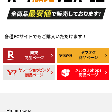
走行距離も少なく、
走行距離も少なく、
A
A
目立つ傷もほとんど
非常に状態の良い中
ない中古品
古品
目立たない程度の使
走行距離・偏磨耗は
B
B
用傷があるが、良質
少ない、劣化のほと
な中古品
んどない中古品
各種ECサイトでもご購入いただけます！
使用感や傷があり、
偏磨耗・劣化は感じ
C
C
比較的きれいな中古
られるが、使用に問
品
題のない中古品
残り溝も少なく、偏
使用感や目立つ傷が
D
D
磨耗がみられ、短期
あり、一般的な中古
間使用できるくらい
品
の中古品
使用感や大きな傷が
即タイヤ交換レベル
J
J
あり、落ちない汚れ
のタイヤ。ジャンク
がある。ジャンク品
品
ご利用ガイド