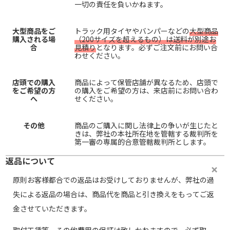
一切の責任を負いかねます。
大型商品をご
トラック用タイヤやバンパーなどの
大型商品
購入される場
（200サイズを超えるもの）は送料が別途お
合
見積り
となります。必ずご注文前にお問い合
わせください。
店頭での購入
商品によって保管店舗が異なるため、店頭で
をご希望の方
の購入をご希望の方は、来店前にお問い合わ
へ
せください。
その他
商品のご購入に関し法律上の争いが生じたと
きは、弊社の本社所在地を管轄する裁判所を
第一審の専属的合意管轄裁判所とします。
返品について
原則お客様都合での返品はお受けしておりませんが、弊社の過
失による返品の場合は、商品代を商品と引き換えをもってご返
金させていただきます。